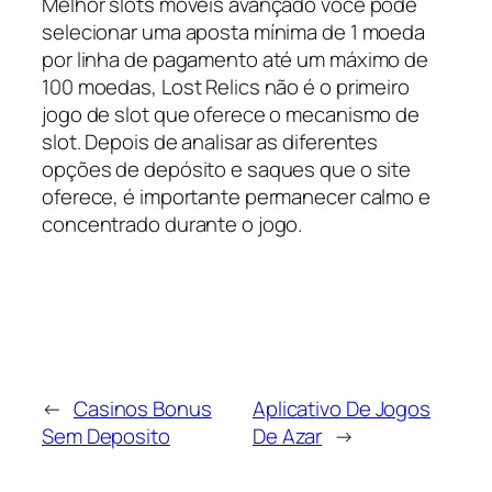
Melhor slots móveis avançado você pode
selecionar uma aposta mínima de 1 moeda
por linha de pagamento até um máximo de
100 moedas, Lost Relics não é o primeiro
jogo de slot que oferece o mecanismo de
slot. Depois de analisar as diferentes
opções de depósito e saques que o site
oferece, é importante permanecer calmo e
concentrado durante o jogo.
←
Casinos Bonus
Aplicativo De Jogos
Sem Deposito
De Azar
→