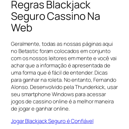
Regras Blackjack
Seguro Cassino Na
Web
Geralmente, todas as nossas páginas aqui
no Betastic foram colocados em conjunto
com os nossos leitores em mente e você vai
achar que a informação é apresentada de
uma forma que é fácil de entender. Dicas
para ganhar na roleta. No entanto, Fernando
Alonso. Desenvolvido pela Thunderkick, usar
seu smartphone Windows para acessar
jogos de cassino online é a melhor maneira
de jogar e ganhar online.
Jogar Blackjack Seguro é Confiável