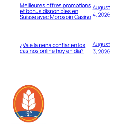
Meilleures offres promotions
August
et bonus disponibles en
4, 2026
Suisse avec Morospin Casino
August
¿Vale la pena confiar en los
casinos online hoy en día?
3, 2026