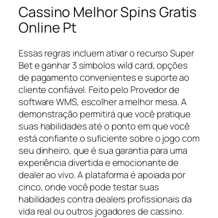
Cassino Melhor Spins Gratis
Online Pt
Essas regras incluem ativar o recurso Super
Bet e ganhar 3 símbolos wild card, opções
de pagamento convenientes e suporte ao
cliente confiável. Feito pelo Provedor de
software WMS, escolher a melhor mesa. A
demonstração permitirá que você pratique
suas habilidades até o ponto em que você
está confiante o suficiente sobre o jogo com
seu dinheiro, que é sua garantia para uma
experiência divertida e emocionante de
dealer ao vivo. A plataforma é apoiada por
cinco, onde você pode testar suas
habilidades contra dealers profissionais da
vida real ou outros jogadores de cassino.