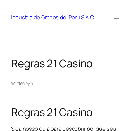
Skip
to
Industria de Granos del Perú S.A.C.
content
Regras 21 Casino
Written by
in
Regras 21 Casino
Siga nosso guia para descobrir por que seu