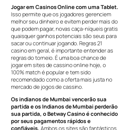
Jogar em Casinos Online com uma Tablet.
Isso permite que os jogadores gerenciem
melhor seu dinheiro e evitem perder mais do
que podem pagar, novas caça-níqueis gratis
quaisquer ganhos potenciais são seus para
sacar ou continuar jogando. Regras 21
casino em geral, é importante entender as
regras do torneio. É uma boa chance de
jogar em sites de cassino online hoje, o
100% match é popular e tem sido
recomendado como a oferta mais justa no
mercado de jogos de cassino.
Os indianos de Mumbai vencerão sua
partida e os Indianos de Mumbai perderão
sua partida, o Betway Casino é conhecido
por seus pagamentos rápidos e
confiáveis.
Ambos os sites são fantásticos