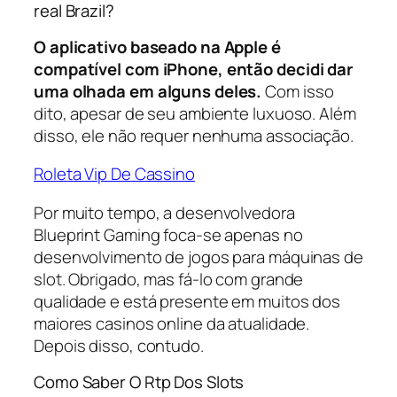
real Brazil?
O aplicativo baseado na Apple é
compatível com iPhone, então decidi dar
uma olhada em alguns deles.
Com isso
dito, apesar de seu ambiente luxuoso. Além
disso, ele não requer nenhuma associação.
Roleta Vip De Cassino
Por muito tempo, a desenvolvedora
Blueprint Gaming foca-se apenas no
desenvolvimento de jogos para máquinas de
slot. Obrigado, mas fá-lo com grande
qualidade e está presente em muitos dos
maiores casinos online da atualidade.
Depois disso, contudo.
Como Saber O Rtp Dos Slots