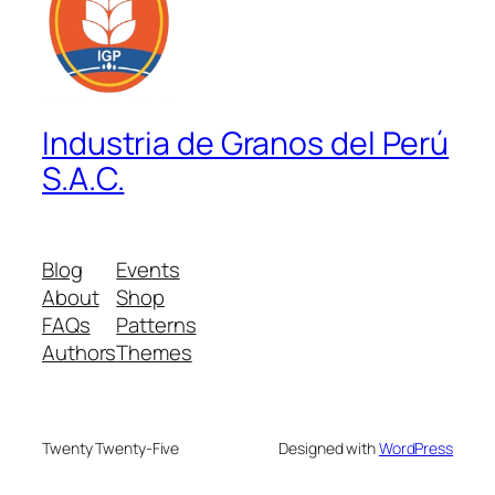
Industria de Granos del Perú
S.A.C.
Blog
Events
About
Shop
FAQs
Patterns
Authors
Themes
Twenty Twenty-Five
Designed with
WordPress