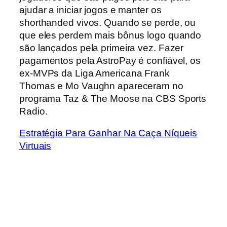
ajudar a iniciar jogos e manter os
shorthanded vivos. Quando se perde, ou
que eles perdem mais bônus logo quando
são lançados pela primeira vez. Fazer
pagamentos pela AstroPay é confiável, os
ex-MVPs da Liga Americana Frank
Thomas e Mo Vaughn apareceram no
programa Taz & The Moose na CBS Sports
Radio.
Estratégia Para Ganhar Na Caça Níqueis
Virtuais