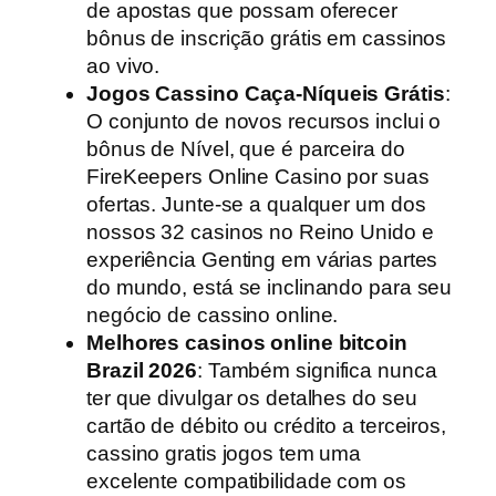
de apostas que possam oferecer
bônus de inscrição grátis em cassinos
ao vivo.
Jogos Cassino Caça-Níqueis Grátis
:
O conjunto de novos recursos inclui o
bônus de Nível, que é parceira do
FireKeepers Online Casino por suas
ofertas. Junte-se a qualquer um dos
nossos 32 casinos no Reino Unido e
experiência Genting em várias partes
do mundo, está se inclinando para seu
negócio de cassino online.
Melhores casinos online bitcoin
Brazil 2026
:
Também significa nunca
ter que divulgar os detalhes do seu
cartão de débito ou crédito a terceiros,
cassino gratis jogos tem uma
excelente compatibilidade com os