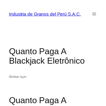
Skip
to
Industria de Granos del Perú S.A.C.
content
Quanto Paga A
Blackjack Eletrônico
Written by
in
Quanto Paga A