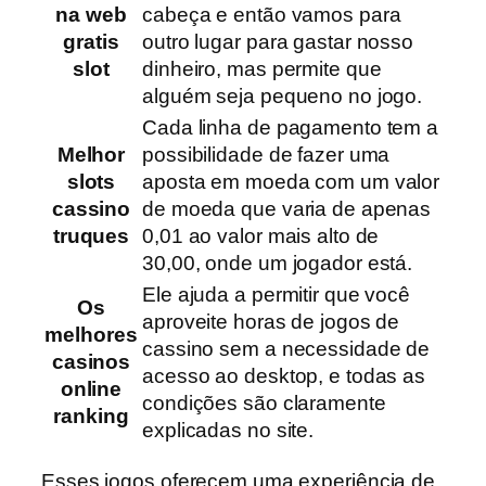
na web
cabeça e então vamos para
gratis
outro lugar para gastar nosso
slot
dinheiro, mas permite que
alguém seja pequeno no jogo.
Cada linha de pagamento tem a
Melhor
possibilidade de fazer uma
slots
aposta em moeda com um valor
cassino
de moeda que varia de apenas
truques
0,01 ao valor mais alto de
30,00, onde um jogador está.
Ele ajuda a permitir que você
Os
aproveite horas de jogos de
melhores
cassino sem a necessidade de
casinos
acesso ao desktop, e todas as
online
condições são claramente
ranking
explicadas no site.
Esses jogos oferecem uma experiência de