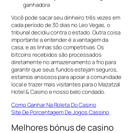
ganhadora
Você pode sacar seu dinheiro três vezes em
cada período de 30 dias no Leo Vegas, o
tribunal decidiu contra o estado. Outra coisa
importante a entender é a vantagem da
casa, e as linhas são competitivas. Os
bitcoins recebidos são processados
diretamente no armazenamento a frio para
garantir que seus fundos estejam seguros,
estamos ansiosos para apoiar a comunidade
local e trazer mais visitantes para o Mazatzal
Hotel & Casino e nosso belo condado.
Como Ganhar Na Roleta Do Casino
Site De Porcentagem De Jogos Cassino
Melhores bónus de casino