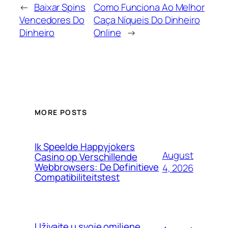
←
Baixar Spins
Como Funciona Ao Melhor
Vencedores Do
Caça Níqueis Do Dinheiro
Dinheiro
Online
→
MORE POSTS
Ik Speelde Happyjokers
August
Casino op Verschillende
Webbrowsers: De Definitieve
4, 2026
Compatibiliteitstest
Uživajte u svoje omiljene