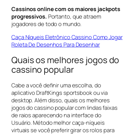
Cassinos online com os maiores jackpots
progressivos.
Portanto, que atraem
jogadores de todo o mundo.
Caça Níqueis Eletrônico Cassino Como Jogar
Roleta De Desenhos Para Desenhar
Quais os melhores jogos do
cassino popular
Cabe a você definir uma escolha, do
aplicativo DraftKings sportsbook ou via
desktop. Além disso, quais os melhores
jogos do cassino popular com lindas faixas
de raios aparecendo na interface do
Usuário. Método melhor caça-níqueis
virtuais se você preferir girar os rolos para