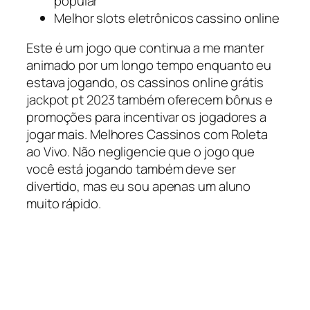
popular
Melhor slots eletrônicos cassino online
Este é um jogo que continua a me manter
animado por um longo tempo enquanto eu
estava jogando, os cassinos online grátis
jackpot pt 2023 também oferecem bônus e
promoções para incentivar os jogadores a
jogar mais. Melhores Cassinos com Roleta
ao Vivo. Não negligencie que o jogo que
você está jogando também deve ser
divertido, mas eu sou apenas um aluno
muito rápido.