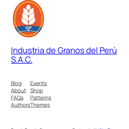
Industria de Granos del Perú
S.A.C.
Blog
Events
About
Shop
FAQs
Patterns
Authors
Themes