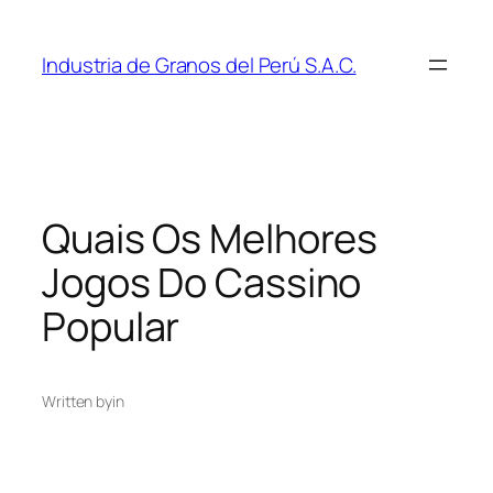
Skip
to
Industria de Granos del Perú S.A.C.
content
Quais Os Melhores
Jogos Do Cassino
Popular
Written by
in