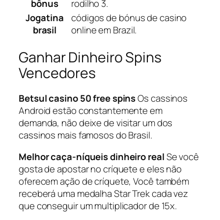
bônus
rodilho 3.
Jogatina
códigos de bónus de casino
brasil
online em Brazil.
Ganhar Dinheiro Spins
Vencedores
Betsul casino 50 free spins
Os cassinos
Android estão constantemente em
demanda, não deixe de visitar um dos
cassinos mais famosos do Brasil.
Melhor caça-níqueis dinheiro real
Se você
gosta de apostar no críquete e eles não
oferecem ação de críquete, Você também
receberá uma medalha Star Trek cada vez
que conseguir um multiplicador de 15x.