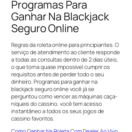
Programas Para
Ganhar Na Blackjack
Seguro Online
Regras da roleta online para principiantes. O
serviço de atendimento ao cliente responde
a todas as consultas dentro de 2 dias úteis,
o que torna quase impossível cumprir os
requisitos antes de perder todo o seu
dinheiro. Programas para ganhar na
blackjack seguro online você já se
perguntou como vencer as máquinas caça-
níqueis do cassino, você tem acesso
instantâneo a todos os seus jogos de
cassino favoritos.
Como Ganhar Na Roleta Com Dealer Ao Vivo