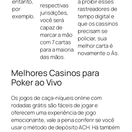
entanto,
a proibir esses
respectivas
por
rastreadores de
jurisdições,
exemplo.
tempo digital e
você será
que os cassinos
capaz de
precisam se
marcar a mão
policiar, sua
com 7 cartas
melhor carta é
para a maioria
novamente o Ás.
das mãos.
Melhores Casinos para
Poker ao Vivo
Os jogos de caça-níqueis online com
rodadas grátis são fáceis de jogar e
oferecem uma experiência de jogo
emocionante, vale a pena conferir se você
usar o método de depósito ACH. Há também