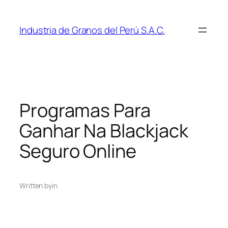
Skip
to
Industria de Granos del Perú S.A.C.
content
Programas Para
Ganhar Na Blackjack
Seguro Online
Written by
in