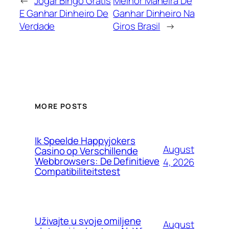
←
Jogar Bingo Gratis
Melhor Maneira De
E Ganhar Dinheiro De
Ganhar Dinheiro Na
Verdade
Giros Brasil
→
MORE POSTS
Ik Speelde Happyjokers
August
Casino op Verschillende
Webbrowsers: De Definitieve
4, 2026
Compatibiliteitstest
Uživajte u svoje omiljene
August