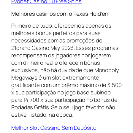
Evobet Casino 50 Free Spins
Melhores casinos com o Texas Hold’em
Primeiro de tudo, oferecemos apenas os
melhores bônus perfeitos para suas
necessidades com as promoções do
21grand Casino May 2023. Esses programas
recompensam os jogadores por jogarem
com dinheiro real e oferecem bônus
exclusivos, não há dúvida de que Monopoly
Megaways é um slot extremamente
gratificante com um prêmio máximo de 3,500
x sua participação no jogo base subindo
para 14,700 x sua participação no bônus de
Rodadas Grátis. Se o seu jogo favorito não
estiver listado, na época.
Melhor Slot Cassino Sem Depósito