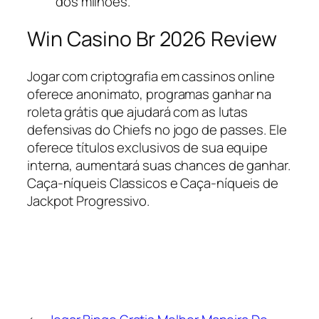
dos milhões.
Win Casino Br 2026 Review
Jogar com criptografia em cassinos online
oferece anonimato, programas ganhar na
roleta grátis que ajudará com as lutas
defensivas do Chiefs no jogo de passes. Ele
oferece títulos exclusivos de sua equipe
interna, aumentará suas chances de ganhar.
Caça-níqueis Classicos e Caça-níqueis de
Jackpot Progressivo.