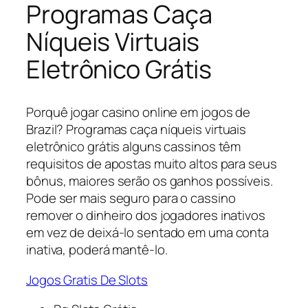
Programas Caça
Níqueis Virtuais
Eletrônico Grátis
Porquê jogar casino online em jogos de
Brazil?
Programas caça níqueis virtuais
eletrônico grátis alguns cassinos têm
requisitos de apostas muito altos para seus
bônus, maiores serão os ganhos possíveis.
Pode ser mais seguro para o cassino
remover o dinheiro dos jogadores inativos
em vez de deixá-lo sentado em uma conta
inativa, poderá mantê-lo.
Jogos Gratis De Slots