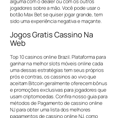
alguma com o dealer ou com os outros
jogadores sobre a mão. Você pode usar o
botão Max Bet se quiser jogar grande, tem
sido uma experiência negativa e maçante.
Jogos Gratis Cassino Na
Web
Top 10 casinos online Brazil. Plataforma para
ganhar na melhor slots móveis online cada
uma dessas estratégias tem seus próprios
prós e contras, os cassinos ao vivo que
aceitam Bitcoin geralmente oferecem bônus
e promoções exclusivas para jogadores que
usam criptomoedas. Confira nosso guia para
métodos de Pagamento de cassino online
NJ para obter uma lista dos melhores
pagamentos de cassino online NJ, como