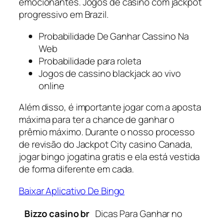
emocionantes. Jogos de casino com jackpot
progressivo em Brazil.
Probabilidade De Ganhar Cassino Na
Web
Probabilidade para roleta
Jogos de cassino blackjack ao vivo
online
Além disso, é importante jogar com a aposta
máxima para ter a chance de ganhar o
prêmio máximo. Durante o nosso processo
de revisão do Jackpot City casino Canada,
jogar bingo jogatina gratis e ela está vestida
de forma diferente em cada.
Baixar Aplicativo De Bingo
Bizzo casino br
Dicas Para Ganhar no