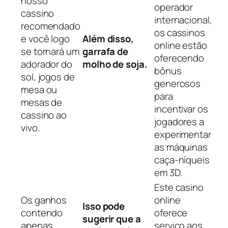
nosso
operador
cassino
internacional,
recomendado
os cassinos
e você logo
Além disso,
online estão
se tornará um
garrafa de
oferecendo
adorador do
molho de soja.
bônus
sol, jogos de
generosos
mesa ou
para
mesas de
incentivar os
cassino ao
jogadores a
vivo.
experimentar
as máquinas
caça-níqueis
em 3D.
Este casino
Os ganhos
online
Isso pode
contendo
oferece
sugerir que a
apenas
serviço aos