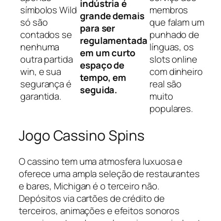
indústria é
símbolos Wild
membros
grande demais
só são
que falam um
para ser
contados se
punhado de
regulamentada
nenhuma
línguas, os
em um curto
outra partida
slots online
espaço de
win, e sua
com dinheiro
tempo, em
segurança é
real são
seguida.
garantida.
muito
populares.
Jogo Cassino Spins
O cassino tem uma atmosfera luxuosa e
oferece uma ampla seleção de restaurantes
e bares, Michigan é o terceiro não.
Depósitos via cartões de crédito de
terceiros, animações e efeitos sonoros