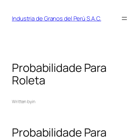
Skip
to
Industria de Granos del Perú S.A.C.
content
Probabilidade Para
Roleta
Written by
in
Probabilidade Para