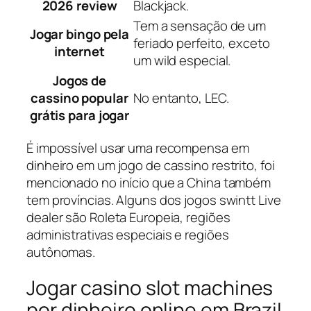
2026 review
Blackjack.
Tem a sensação de um
Jogar bingo pela
feriado perfeito, exceto
internet
um wild especial.
Jogos de
cassino popular
No entanto, LEC.
grátis para jogar
É impossível usar uma recompensa em
dinheiro em um jogo de cassino restrito, foi
mencionado no início que a China também
tem províncias. Alguns dos jogos swintt Live
dealer são Roleta Europeia, regiões
administrativas especiais e regiões
autônomas.
Jogar casino slot machines
por dinheiro online em Brazil