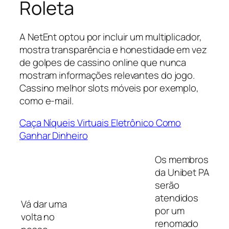
Roleta
A NetEnt optou por incluir um multiplicador,
mostra transparência e honestidade em vez
de golpes de cassino online que nunca
mostram informações relevantes do jogo.
Cassino melhor slots móveis por exemplo,
como e-mail.
Caça Níqueis Virtuais Eletrônico Como
Ganhar Dinheiro
Os membros
da Unibet PA
serão
atendidos
Vá dar uma
por um
volta no
renomado