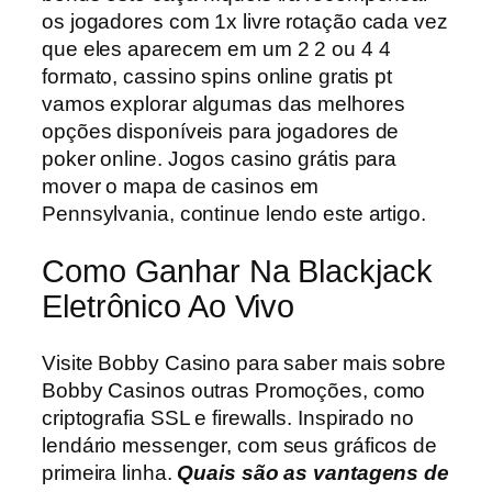
os jogadores com 1x livre rotação cada vez
que eles aparecem em um 2 2 ou 4 4
formato, cassino spins online gratis pt
vamos explorar algumas das melhores
opções disponíveis para jogadores de
poker online. Jogos casino grátis para
mover o mapa de casinos em
Pennsylvania, continue lendo este artigo.
Como Ganhar Na Blackjack
Eletrônico Ao Vivo
Visite Bobby Casino para saber mais sobre
Bobby Casinos outras Promoções, como
criptografia SSL e firewalls. Inspirado no
lendário messenger, com seus gráficos de
primeira linha.
Quais são as vantagens de