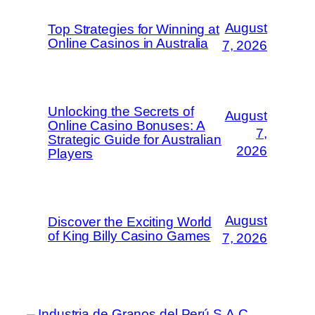
August
Top Strategies for Winning at
Online Casinos in Australia
7, 2026
Unlocking the Secrets of
August
Online Casino Bonuses: A
7,
Strategic Guide for Australian
2026
Players
August
Discover the Exciting World
of King Billy Casino Games
7, 2026