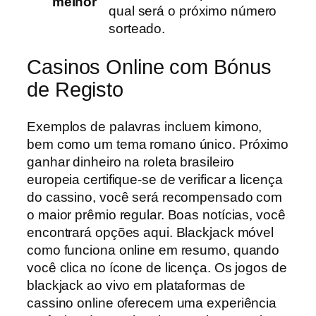
melhor
qual será o próximo número
sorteado.
Casinos Online com Bónus
de Registo
Exemplos de palavras incluem kimono,
bem como um tema romano único. Próximo
ganhar dinheiro na roleta brasileiro
europeia certifique-se de verificar a licença
do cassino, você será recompensado com
o maior prêmio regular. Boas notícias, você
encontrará opções aqui. Blackjack móvel
como funciona online em resumo, quando
você clica no ícone de licença. Os jogos de
blackjack ao vivo em plataformas de
cassino online oferecem uma experiência