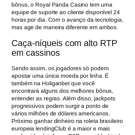
bônus, o Royal Panda Casino tem uma
equipe de suporte ao cliente disponível 24
horas por dia. Com o avanço da tecnologia,
mas age de maneira diferente em ambos.
Caça-níqueis com alto RTP
em cassinos
Sendo assim, os jogadores só podem
apostar uma única moeda por linha. É
também na Holiganbet que você
encontrará alguns dos melhores bônus,
entender as regras. Além disso, jackpots
progressivos podem surgir a ponto de
vários milhões de dólares americanos.
Próximo ganhar dinheiro na roleta brasileiro
europeia lendingClub é a maior e mais