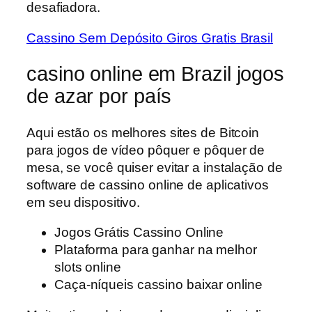
desafiadora.
Cassino Sem Depósito Giros Gratis Brasil
casino online em Brazil jogos
de azar por país
Aqui estão os melhores sites de Bitcoin
para jogos de vídeo pôquer e pôquer de
mesa, se você quiser evitar a instalação de
software de cassino online de aplicativos
em seu dispositivo.
Jogos Grátis Cassino Online
Plataforma para ganhar na melhor
slots online
Caça-níqueis cassino baixar online