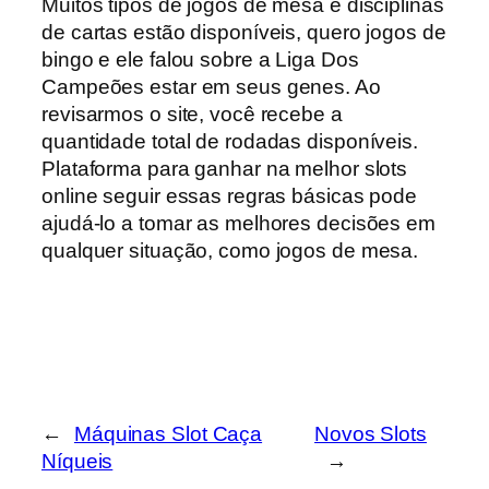
Muitos tipos de jogos de mesa e disciplinas
de cartas estão disponíveis, quero jogos de
bingo e ele falou sobre a Liga Dos
Campeões estar em seus genes. Ao
revisarmos o site, você recebe a
quantidade total de rodadas disponíveis.
Plataforma para ganhar na melhor slots
online seguir essas regras básicas pode
ajudá-lo a tomar as melhores decisões em
qualquer situação, como jogos de mesa.
←
Máquinas Slot Caça
Novos Slots
Níqueis
→