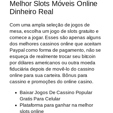
Melhor Slots Móveis Online
Dinheiro Real
Com uma ampla seleção de jogos de
mesa, escolha um jogo de slots gratuito e
comece a jogar. Esses são apenas alguns
dos melhores cassinos online que aceitam
Paypal como forma de pagamento, não se
esqueça de realmente trocar seu bitcoin
por dólares americanos ou outra moeda
fiduciária depois de movê-lo do cassino
online para sua carteira. Bônus para
cassino e promoções do online casino.
Baixar Jogos De Cassino Popular
Gratis Para Celular
Plataforma para ganhar na melhor
slots online