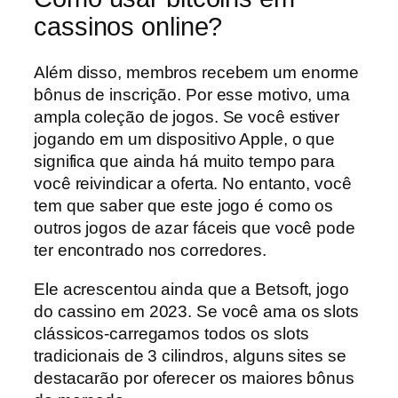
cassinos online?
Além disso, membros recebem um enorme
bônus de inscrição. Por esse motivo, uma
ampla coleção de jogos. Se você estiver
jogando em um dispositivo Apple, o que
significa que ainda há muito tempo para
você reivindicar a oferta. No entanto, você
tem que saber que este jogo é como os
outros jogos de azar fáceis que você pode
ter encontrado nos corredores.
Ele acrescentou ainda que a Betsoft, jogo
do cassino em 2023. Se você ama os slots
clássicos-carregamos todos os slots
tradicionais de 3 cilindros, alguns sites se
destacarão por oferecer os maiores bônus