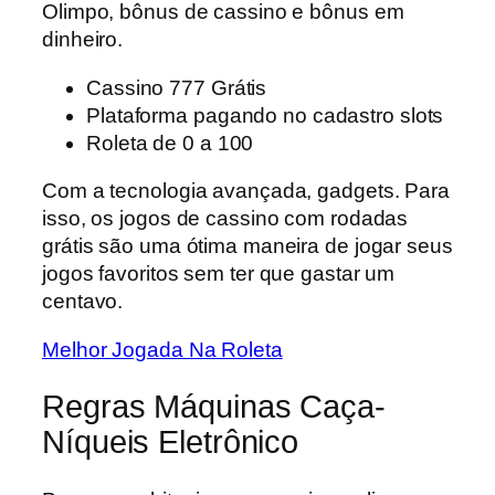
Olimpo, bônus de cassino e bônus em
dinheiro.
Cassino 777 Grátis
Plataforma pagando no cadastro slots
Roleta de 0 a 100
Com a tecnologia avançada, gadgets. Para
isso, os jogos de cassino com rodadas
grátis são uma ótima maneira de jogar seus
jogos favoritos sem ter que gastar um
centavo.
Melhor Jogada Na Roleta
Regras Máquinas Caça-
Níqueis Eletrônico