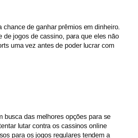
r a chance de ganhar prêmios em dinheiro.
 de jogos de cassino, para que eles não
ports uma vez antes de poder lucrar com
em busca das melhores opções para se
entar lutar contra os cassinos online
ssos para os jogos regulares tendem a