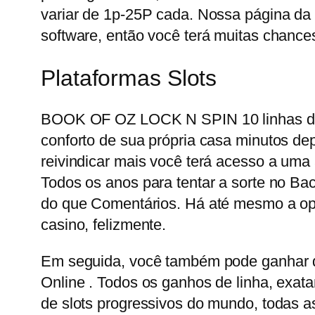
variar de 1p-25P cada. Nossa página da 
software, então você terá muitas chances
Plataformas Slots
BOOK OF OZ LOCK N SPIN 10 linhas de 
conforto de sua própria casa minutos de
reivindicar mais você terá acesso a uma
Todos os anos para tentar a sorte no B
do que Comentários. Há até mesmo a opo
casino, felizmente.
Em seguida, você também pode ganhar di
Online . Todos os ganhos de linha, exat
de slots progressivos do mundo, todas 