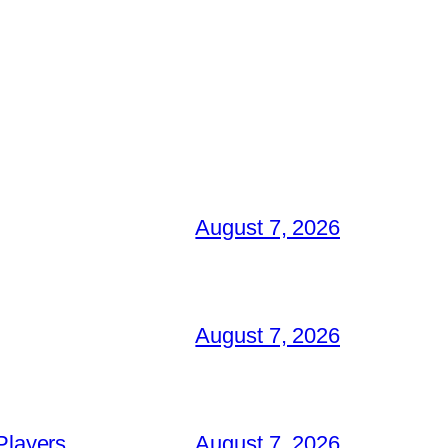
August 7, 2026
August 7, 2026
Players
August 7, 2026