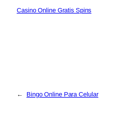
Casino Online Gratis Spins
←
Bingo Online Para Celular