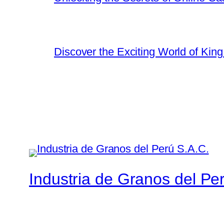
Discover the Exciting World of Kin
Industria de Granos del Pe