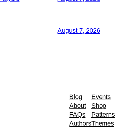
August 7, 2026
Blog
Events
About
Shop
FAQs
Patterns
Authors
Themes