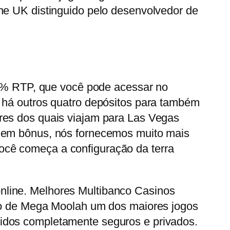
ine UK distinguido pelo desenvolvedor de
% RTP, que você pode acessar no
e há outros quatro depósitos para também
res dos quais viajam para Las Vegas
luem bônus, nós fornecemos muito mais
ocê começa a configuração da terra
nline. Melhores Multibanco Casinos
são de Mega Moolah um dos maiores jogos
tidos completamente seguros e privados.