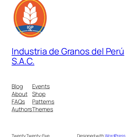
Industria de Granos del Perú
S.A.C.
Blog
Events
About
Shop
FAQs
Patterns
Authors
Themes
Twenty Twenty-Five
Designed with
WordPress