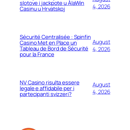
slotove i jackpote u AlaWin
4, 2026
Casinu u Hrvatskoj
Sécurité Centralisée : Spinfin
August
Casino Met en Place un
Tableau de Bord de Sécurité
4, 2026
pour la France
NV Casino risulta essere
August
legale e affidabile per i
4, 2026
partecipanti svizzeri?