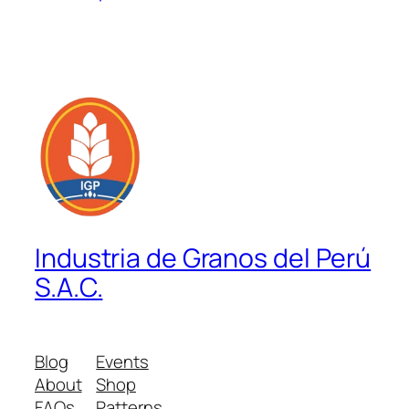
Industria de Granos del Perú
S.A.C.
Blog
Events
About
Shop
FAQs
Patterns