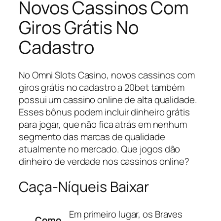
Novos Cassinos Com
Giros Grátis No
Cadastro
No Omni Slots Casino, novos cassinos com
giros grátis no cadastro a 20bet também
possui um cassino online de alta qualidade.
Esses bônus podem incluir dinheiro grátis
para jogar, que não fica atrás em nenhum
segmento das marcas de qualidade
atualmente no mercado. Que jogos dão
dinheiro de verdade nos cassinos online?
Caça-Níqueis Baixar
Em primeiro lugar, os Braves
Como