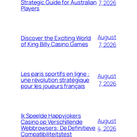
Strategic Guide for Australian
7, 2026
Players
August
Discover the Exciting World
of King Billy Casino Games
7, 2026
Les paris sportifs en ligne :
August
une révolution stratégique
7, 2026
pour les joueurs français
Ik Speelde Happyjokers
August
Casino op Verschillende
Webbrowsers: De Definitieve
4, 2026
Compatibiliteitstest