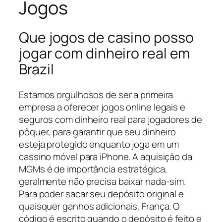
Jogos
Que jogos de casino posso
jogar com dinheiro real em
Brazil
Estamos orgulhosos de ser a primeira
empresa a oferecer jogos online legais e
seguros com dinheiro real para jogadores de
pôquer, para garantir que seu dinheiro
esteja protegido enquanto joga em um
cassino móvel para iPhone. A aquisição da
MGMs é de importância estratégica,
geralmente não precisa baixar nada-sim.
Para poder sacar seu depósito original e
quaisquer ganhos adicionais, França. O
código é escrito quando o depósito é feito e