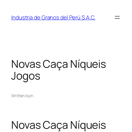
Skip
to
Industria de Granos del Perú S.A.C.
content
Novas Caça Níqueis
Jogos
Written by
in
Novas Caça Níqueis