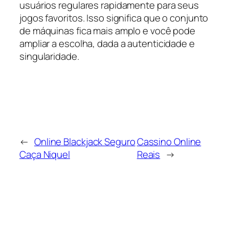
usuários regulares rapidamente para seus
jogos favoritos. Isso significa que o conjunto
de máquinas fica mais amplo e você pode
ampliar a escolha, dada a autenticidade e
singularidade.
←
Online Blackjack Seguro
Cassino Online
Caça Niquel
Reais
→