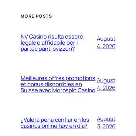
MORE POSTS
NV Casino risulta essere
August
legale e affidabile per i
4, 2026
partecipanti svizzeri?
Meilleures offres promotions
August
et bonus disponibles en
4, 2026
Suisse avec Morospin Casino
August
¿Vale la pena confiar en los
casinos online hoy en día?
3, 2026