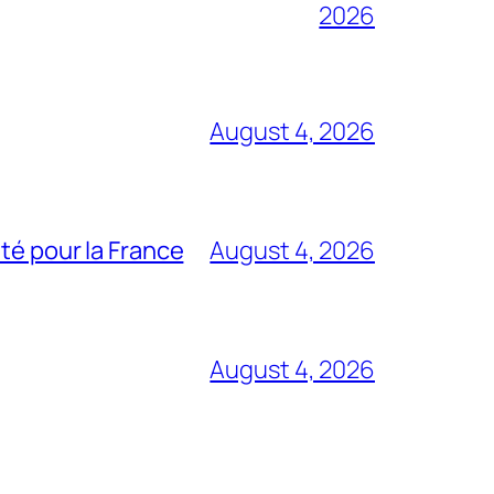
2026
August 4, 2026
té pour la France
August 4, 2026
August 4, 2026