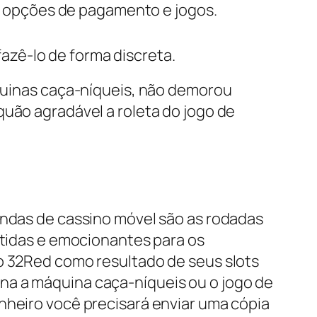
, opções de pagamento e jogos.
fazê-lo de forma discreta.
quinas caça-níqueis, não demorou
ão agradável a roleta do jogo de
indas de cassino móvel são as rodadas
rtidas e emocionantes para os
ao 32Red como resultado de seus slots
na a máquina caça-níqueis ou o jogo de
nheiro você precisará enviar uma cópia