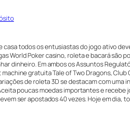
ósito
 casa todos os entusiastas do jogo ativo de
s World Poker casino, roleta e bacará são po
har dinheiro. Em ambos os Assuntos Regulat
 machine gratuita Tale of Two Dragons, Club 
riações de roleta 3D se destacam com uma inte
. Aceita poucas moedas importantes e recebe 
devem ser apostados 40 vezes. Hoje em dia, to