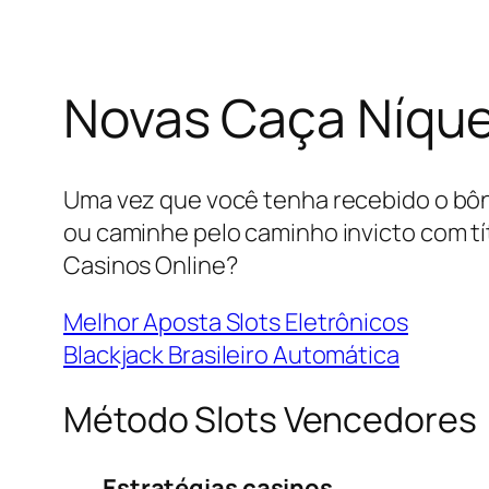
Novas Caça Níquei
Uma vez que você tenha recebido o bônu
ou caminhe pelo caminho invicto com t
Casinos Online?
Melhor Aposta Slots Eletrônicos
Blackjack Brasileiro Automática
Método Slots Vencedores
Estratégias casinos