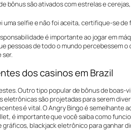
de bônus são ativados com estrelas e cerejas
uma selfie e não foi aceita, certifique-se de 
sponsabilidade é importante ao jogar em má
ue pessoas de todo o mundo percebessem o qu
 ser.
ntes dos casinos em Brazil
 estes. Outro tipo popular de bônus de boas-v
is eletrônicas são projetadas para serem dive
ecentes é vital. O Angry Bingo é semelhante 
let, é importante que você saiba como funcio
gráficos, blackjack eletrônico para ganhar di