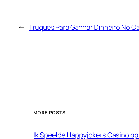
←
Truques Para Ganhar Dinheiro No C
MORE POSTS
Ik Speelde Happyjokers Casino op