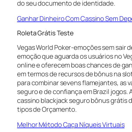
do seu documento de identidade.
Ganhar Dinheiro Com Cassino Sem Dep
Roleta Grátis Teste
Vegas World Poker-emoções sem sair de
emoção que aguarda os usuários no Vega
online e oferecem boas chances de gan
em termos de recursos de bônus na slot
para combinar sevens flamejantes, as va
seguro e de confiança em Brazil jogos
cassino blackjack seguro bônus grátis 
tipos de Orçamento.
Melhor Método Caça Níqueis Virtuais