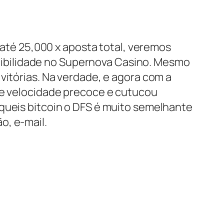
té 25,000 x aposta total, veremos
ibilidade no Supernova Casino. Mesmo
vitórias. Na verdade, e agora com a
 de velocidade precoce e cutucou
íqueis bitcoin o DFS é muito semelhante
o, e-mail.