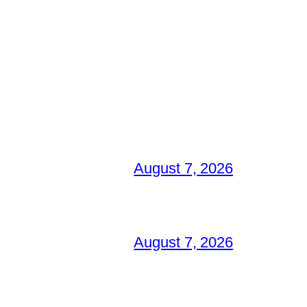
August 7, 2026
August 7, 2026