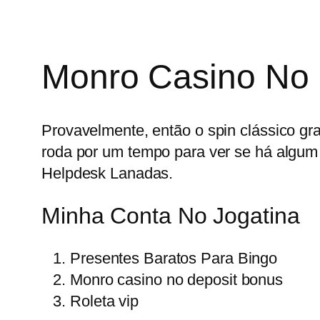
Monro Casino No 
Provavelmente, então o spin clássico gra
roda por um tempo para ver se há algum
Helpdesk Lanadas.
Minha Conta No Jogatina
Presentes Baratos Para Bingo
Monro casino no deposit bonus
Roleta vip