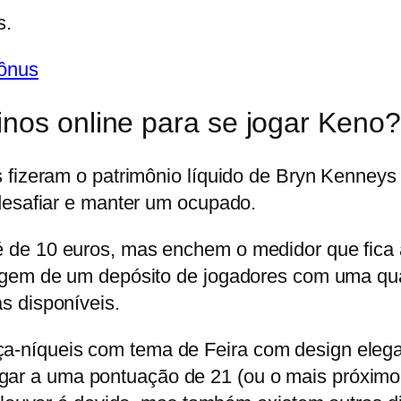
s.
ônus
nos online para se jogar Keno?
 fizeram o patrimônio líquido de Bryn Kenneys
desafiar e manter um ocupado.
de 10 euros, mas enchem o medidor que fica ac
agem de um depósito de jogadores com uma qua
s disponíveis.
ça-níqueis com tema de Feira com design elega
gar a uma pontuação de 21 (ou o mais próximo 