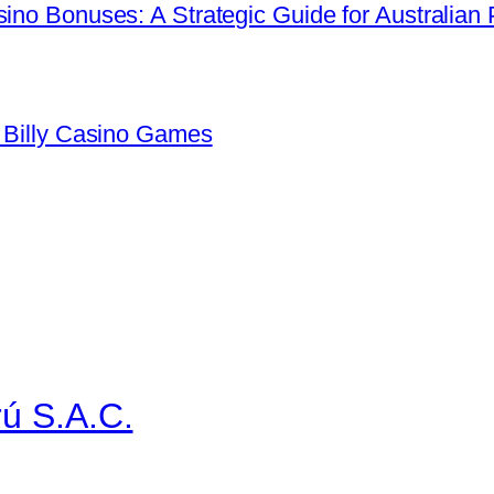
ino Bonuses: A Strategic Guide for Australian 
g Billy Casino Games
rú S.A.C.