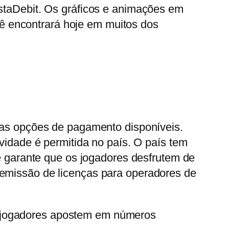
nstaDebit. Os gráficos e animações em
ê encontrará hoje em muitos dos
e as opções de pagamento disponíveis.
ividade é permitida no país. O país tem
ue garante que os jogadores desfrutem de
 emissão de licenças para operadores de
os jogadores apostem em números