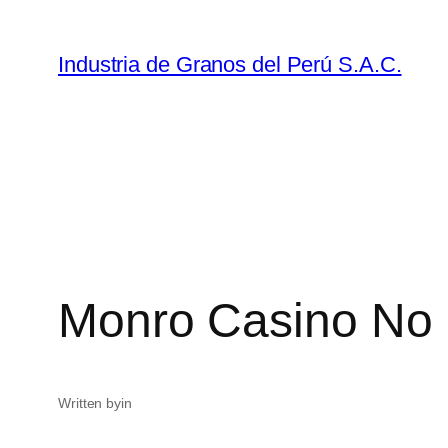
Skip
to
Industria de Granos del Perú S.A.C.
content
Monro Casino No 
Written by
in