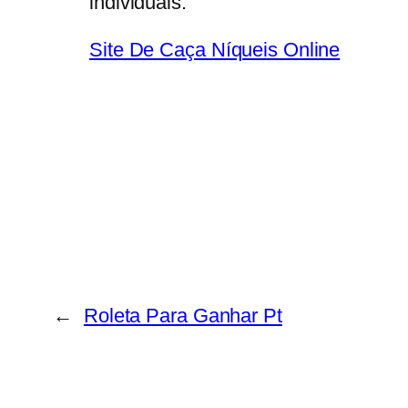
individuais.
Site De Caça Níqueis Online
←
Roleta Para Ganhar Pt