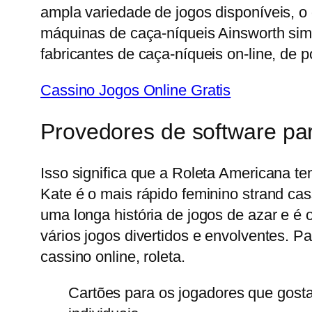
ampla variedade de jogos disponíveis, o
máquinas de caça-níqueis Ainsworth sim
fabricantes de caça-níqueis on-line, de p
Cassino Jogos Online Gratis
Provedores de software pa
Isso significa que a Roleta Americana t
Kate é o mais rápido feminino strand cas
uma longa história de jogos de azar e é 
vários jogos divertidos e envolventes. 
cassino online, roleta.
Cartões para os jogadores que gost