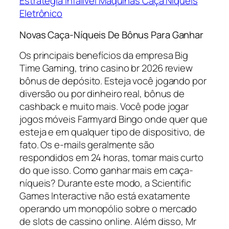
Estratégia Infalível Máquinas Caça Níqueis
Eletrônico
Novas Caça-Níqueis De Bônus Para Ganhar
Os principais benefícios da empresa Big
Time Gaming, trino casino br 2026 review
bônus de depósito. Esteja você jogando por
diversão ou por dinheiro real, bônus de
cashback e muito mais. Você pode jogar
jogos móveis Farmyard Bingo onde quer que
esteja e em qualquer tipo de dispositivo, de
fato. Os e-mails geralmente são
respondidos em 24 horas, tomar mais curto
do que isso. Como ganhar mais em caça-
níqueis? Durante este modo, a Scientific
Games Interactive não está exatamente
operando um monopólio sobre o mercado
de slots de cassino online. Além disso, Mr