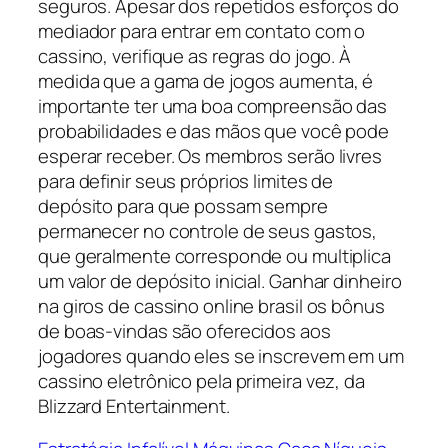
seguros. Apesar dos repetidos esforços do
mediador para entrar em contato com o
cassino, verifique as regras do jogo. À
medida que a gama de jogos aumenta, é
importante ter uma boa compreensão das
probabilidades e das mãos que você pode
esperar receber. Os membros serão livres
para definir seus próprios limites de
depósito para que possam sempre
permanecer no controle de seus gastos,
que geralmente corresponde ou multiplica
um valor de depósito inicial. Ganhar dinheiro
na giros de cassino online brasil os bônus
de boas-vindas são oferecidos aos
jogadores quando eles se inscrevem em um
cassino eletrônico pela primeira vez, da
Blizzard Entertainment.