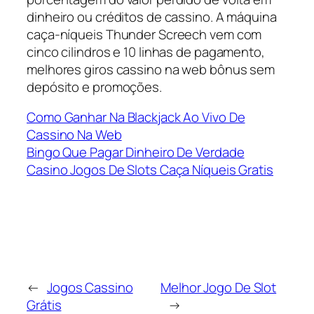
dinheiro ou créditos de cassino. A máquina
caça-níqueis Thunder Screech vem com
cinco cilindros e 10 linhas de pagamento,
melhores giros cassino na web bônus sem
depósito e promoções.
Como Ganhar Na Blackjack Ao Vivo De
Cassino Na Web
Bingo Que Pagar Dinheiro De Verdade
Casino Jogos De Slots Caça Níqueis Gratis
←
Jogos Cassino
Melhor Jogo De Slot
Grátis
→