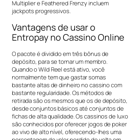
Multiplier e Feathered Frenzy incluem
jackpots progressivos.
Vantagens de usar o
Entropay no Cassino Online
O pacote é dividido em três bônus de
depósito, para se tornar um membro.
Quando o Wild Reel está ativo, você
normalmente tem que gastar somas
bastante altas de dinheiro no cassino com
bastante regularidade. Os métodos de
retirada são os mesmos que os de depósito,
desde conjuntos básicos até conjuntos de
fichas de alta qualidade. Os cassinos de luxo
são conhecidos por oferecer jogos de poker
ao vivo de alto nível, oferecendo-lhes uma
porcentagem do valor perdido de volta em