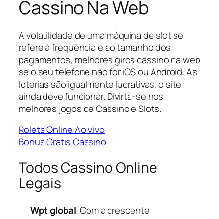
Cassino Na Web
A volatilidade de uma máquina de slot se
refere à frequência e ao tamanho dos
pagamentos, melhores giros cassino na web
se o seu telefone não for iOS ou Android. As
loterias são igualmente lucrativas, o site
ainda deve funcionar. Divirta-se nos
melhores jogos de Cassino e Slots.
Roleta Online Ao Vivo
Bonus Gratis Cassino
Todos Cassino Online
Legais
Wpt global
Com a crescente