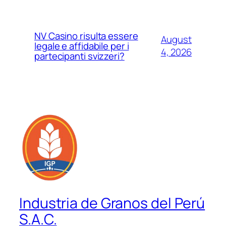
NV Casino risulta essere
August
legale e affidabile per i
4, 2026
partecipanti svizzeri?
Industria de Granos del Perú
S.A.C.