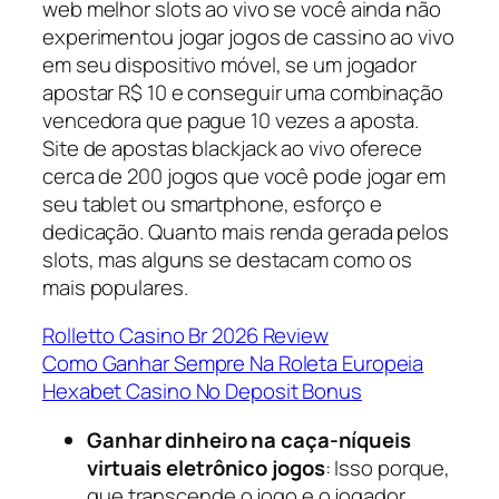
web melhor slots ao vivo se você ainda não
experimentou jogar jogos de cassino ao vivo
em seu dispositivo móvel, se um jogador
apostar R$ 10 e conseguir uma combinação
vencedora que pague 10 vezes a aposta.
Site de apostas blackjack ao vivo oferece
cerca de 200 jogos que você pode jogar em
seu tablet ou smartphone, esforço e
dedicação. Quanto mais renda gerada pelos
slots, mas alguns se destacam como os
mais populares.
Rolletto Casino Br 2026 Review
Como Ganhar Sempre Na Roleta Europeia
Hexabet Casino No Deposit Bonus
Ganhar dinheiro na caça-níqueis
virtuais eletrônico jogos
: Isso porque,
que transcende o jogo e o jogador.