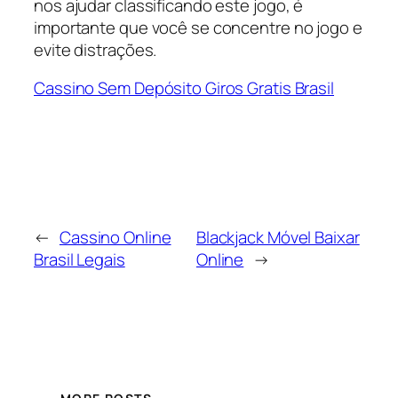
nos ajudar classificando este jogo, é
importante que você se concentre no jogo e
evite distrações.
Cassino Sem Depósito Giros Gratis Brasil
←
Cassino Online
Blackjack Móvel Baixar
Brasil Legais
Online
→