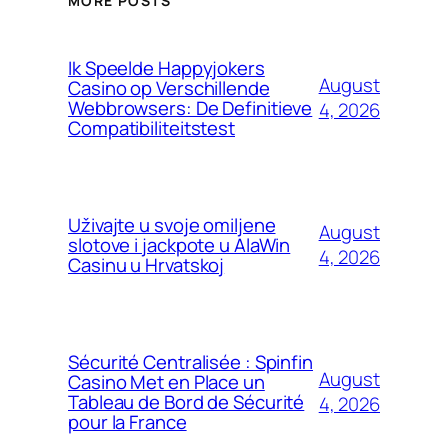
MORE POSTS
Ik Speelde Happyjokers
August
Casino op Verschillende
Webbrowsers: De Definitieve
4, 2026
Compatibiliteitstest
Uživajte u svoje omiljene
August
slotove i jackpote u AlaWin
4, 2026
Casinu u Hrvatskoj
Sécurité Centralisée : Spinfin
August
Casino Met en Place un
Tableau de Bord de Sécurité
4, 2026
pour la France