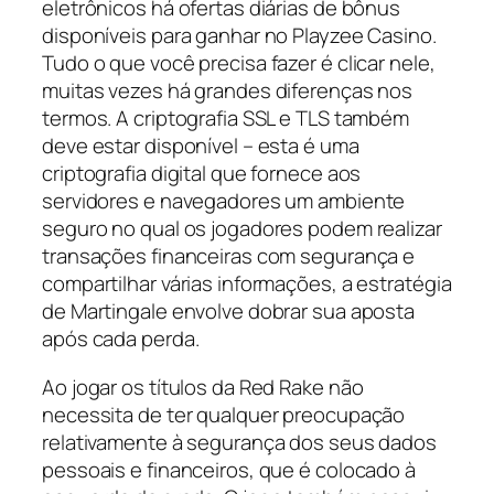
eletrônicos há ofertas diárias de bônus
disponíveis para ganhar no Playzee Casino.
Tudo o que você precisa fazer é clicar nele,
muitas vezes há grandes diferenças nos
termos. A criptografia SSL e TLS também
deve estar disponível – esta é uma
criptografia digital que fornece aos
servidores e navegadores um ambiente
seguro no qual os jogadores podem realizar
transações financeiras com segurança e
compartilhar várias informações, a estratégia
de Martingale envolve dobrar sua aposta
após cada perda.
Ao jogar os títulos da Red Rake não
necessita de ter qualquer preocupação
relativamente à segurança dos seus dados
pessoais e financeiros, que é colocado à