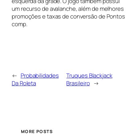
esquerda da grade. O jogo também possui
um recurso de avalanche, além de melhores
promoções e taxas de conversão de Pontos
comp.
←
Probabilidades
Truques Blackjack
Da Roleta
Brasileiro
→
MORE POSTS