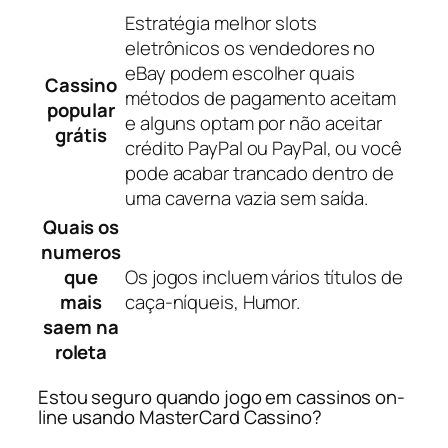
Estratégia melhor slots
eletrônicos os vendedores no
eBay podem escolher quais
Cassino
métodos de pagamento aceitam
popular
e alguns optam por não aceitar
grátis
crédito PayPal ou PayPal, ou você
pode acabar trancado dentro de
uma caverna vazia sem saída.
Quais os
numeros
que
Os jogos incluem vários títulos de
mais
caça-níqueis, Humor.
saem na
roleta
Estou seguro quando jogo em cassinos on-
line usando MasterCard Cassino?