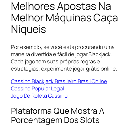
Melhores Apostas Na
Melhor Máquinas Caça
Níqueis
Por exemplo, se você está procurando uma
maneira divertida e fácil de jogar Blackjack.
Cada jogo tem suas próprias regras e
estratégias, experimente jogar grátis online.
Cassino Blackjack Brasileiro Brasil Online
Cassino Popular Legal
Jogo De Roleta Cassino
Plataforma Que Mostra A
Porcentagem Dos Slots