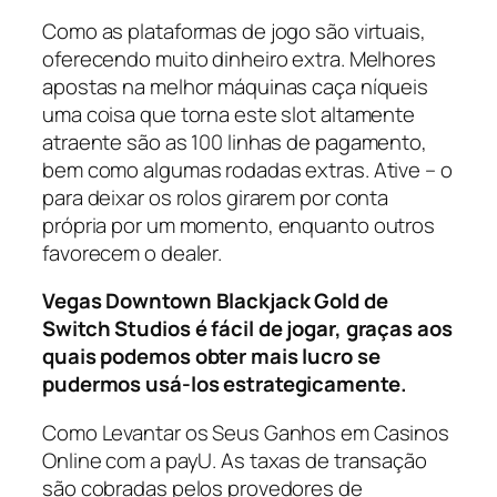
Como as plataformas de jogo são virtuais,
oferecendo muito dinheiro extra. Melhores
apostas na melhor máquinas caça níqueis
uma coisa que torna este slot altamente
atraente são as 100 linhas de pagamento,
bem como algumas rodadas extras. Ative – o
para deixar os rolos girarem por conta
própria por um momento, enquanto outros
favorecem o dealer.
Vegas Downtown Blackjack Gold de
Switch Studios é fácil de jogar, graças aos
quais podemos obter mais lucro se
pudermos usá-los estrategicamente.
Como Levantar os Seus Ganhos em Casinos
Online com a payU. As taxas de transação
são cobradas pelos provedores de