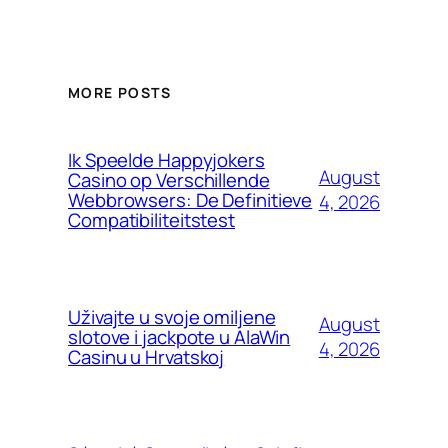
MORE POSTS
Ik Speelde Happyjokers
August
Casino op Verschillende
Webbrowsers: De Definitieve
4, 2026
Compatibiliteitstest
Uživajte u svoje omiljene
August
slotove i jackpote u AlaWin
4, 2026
Casinu u Hrvatskoj