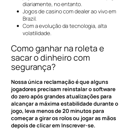
diariamente, no entanto.
Jogos de casino com dealer ao vivo em
Brazil.
Com a evolução da tecnologia, alta
volatilidade.
Como ganhar na roleta e
sacar o dinheiro com
segurança?
Nossa única reclamação é que alguns
jogadores precisam reinstalar o software
do zero após grandes atualizações para
alcançar a máxima estabilidade durante o
jogo, leva menos de 20 minutos para
começar a girar os rolos ou jogar as mãos
depois de clicar em Inscrever-se.