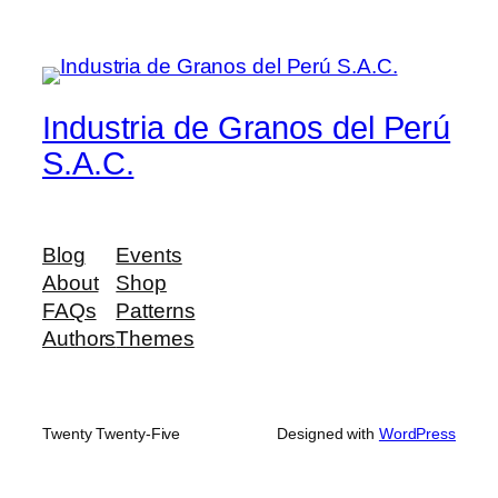
Industria de Granos del Perú
S.A.C.
Blog
Events
About
Shop
FAQs
Patterns
Authors
Themes
Twenty Twenty-Five
Designed with
WordPress