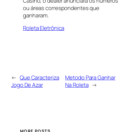
Casino, o dealer anunciará os números
ou áreas correspondentes que
ganharam.
Roleta Eletrônica
←
Que Caracteriza
Metodo Para Ganhar
Jogo De Azar
Na Roleta
→
MORE POSTS