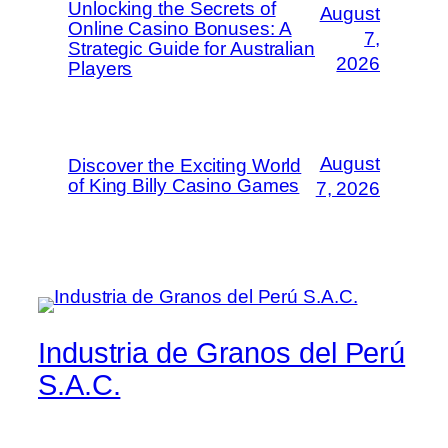
Unlocking the Secrets of
August
Online Casino Bonuses: A
7,
Strategic Guide for Australian
2026
Players
August
Discover the Exciting World
of King Billy Casino Games
7, 2026
Industria de Granos del Perú
S.A.C.