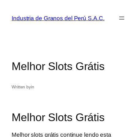
Skip
to
Industria de Granos del Perú S.A.C.
content
Melhor Slots Grátis
Written by
in
Melhor Slots Grátis
Melhor slots grátis continue lendo esta