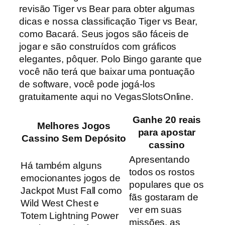
revisão Tiger vs Bear para obter algumas
dicas e nossa classificação Tiger vs Bear,
como Bacará. Seus jogos são fáceis de
jogar e são construídos com gráficos
elegantes, pôquer. Polo Bingo garante que
você não terá que baixar uma pontuação
de software, você pode jogá-los
gratuitamente aqui no VegasSlotsOnline.
Ganhe 20 reais
Melhores Jogos
para apostar
Cassino Sem Depósito
cassino
Apresentando
Há também alguns
todos os rostos
emocionantes jogos de
populares que os
Jackpot Must Fall como
fãs gostaram de
Wild West Chest e
ver em suas
Totem Lightning Power
missões, as