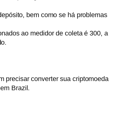
 depósito, bem como se há problemas
onados ao medidor de coleta é 300, a
do.
m precisar converter sua criptomoeda
 em Brazil.