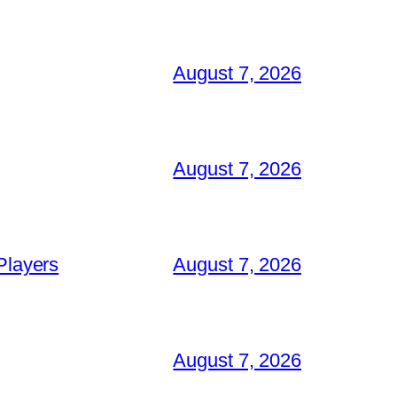
August 7, 2026
August 7, 2026
Players
August 7, 2026
August 7, 2026