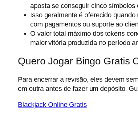
aposta se conseguir cinco símbolos 
Isso geralmente é oferecido quando
com pagamentos ou suporte ao clien
O valor total máximo dos tokens co
maior vitória produzida no período an
Quero Jogar Bingo Gratis C
Para encerrar a revisão, eles devem sem
em outra antes de fazer um depósito. Gui
Blackjack Online Gratis