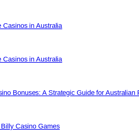
e Casinos in Australia
e Casinos in Australia
ino Bonuses: A Strategic Guide for Australian 
g Billy Casino Games