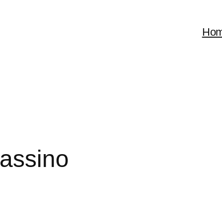
Ho
Cassino