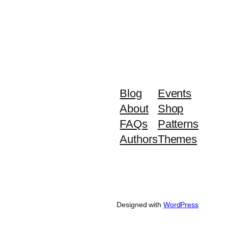
Blog
Events
About
Shop
FAQs
Patterns
Authors
Themes
Designed with
WordPress