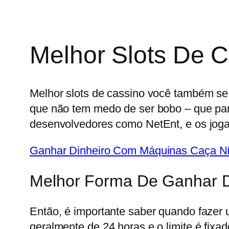
Melhor Slots De 
Melhor slots de cassino você também se
que não tem medo de ser bobo – que para
desenvolvedores como NetEnt, e os jog
Ganhar Dinheiro Com Máquinas Caça Ní
Melhor Forma De Ganhar Di
Então, é importante saber quando fazer
geralmente de 24 horas e o limite é fix