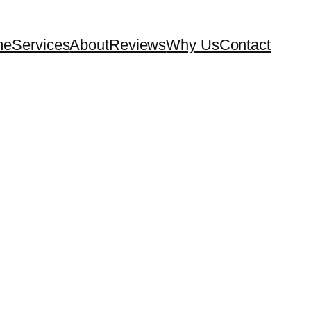
me
Services
About
Reviews
Why Us
Contact