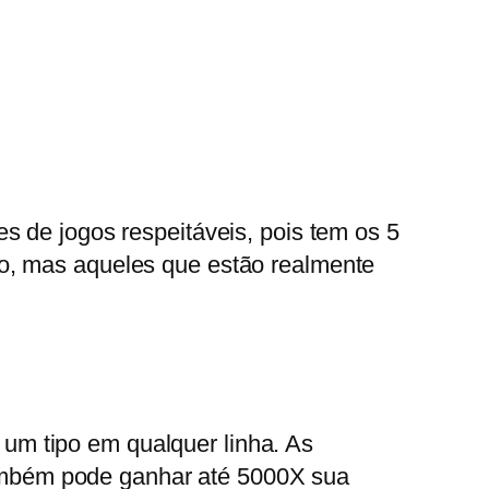
s de jogos respeitáveis, pois tem os 5
go, mas aqueles que estão realmente
 um tipo em qualquer linha. As
também pode ganhar até 5000X sua