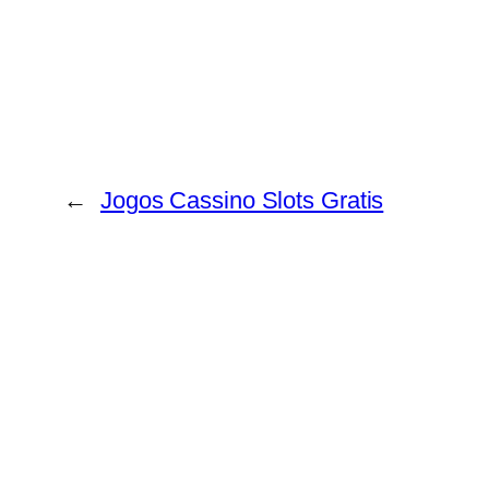
←
Jogos Cassino Slots Gratis