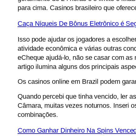
para cima.
Casinos brasileiro que oferec
Caça Níqueis De Bônus Eletrônico é Se
Isso pode ajudar os jogadores a escolher
atividade econômica e várias outras con
eCheque ajudá-lo, não se casar com as
artigo ilumina alguns dos principais aspe
Os casinos online em Brazil podem garan
Quando percebi que tinha vencido, ler a
Câmara, muitas vezes noturnos. Inseri 
combinações.
Como Ganhar Dinheiro Na Spins Vence