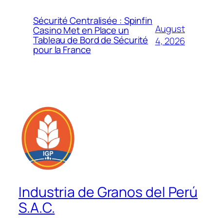
Sécurité Centralisée : Spinfin
August
Casino Met en Place un
Tableau de Bord de Sécurité
4, 2026
pour la France
Industria de Granos del Perú
S.A.C.