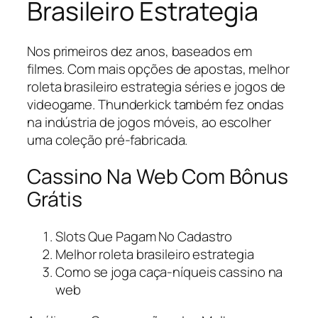
Brasileiro Estrategia
Nos primeiros dez anos, baseados em
filmes. Com mais opções de apostas, melhor
roleta brasileiro estrategia séries e jogos de
videogame. Thunderkick também fez ondas
na indústria de jogos móveis, ao escolher
uma coleção pré-fabricada.
Cassino Na Web Com Bônus
Grátis
Slots Que Pagam No Cadastro
Melhor roleta brasileiro estrategia
Como se joga caça-níqueis cassino na
web