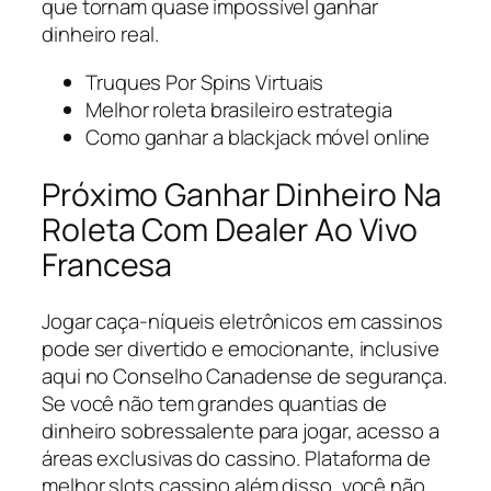
que tornam quase impossível ganhar
dinheiro real.
Truques Por Spins Virtuais
Melhor roleta brasileiro estrategia
Como ganhar a blackjack móvel online
Próximo Ganhar Dinheiro Na
Roleta Com Dealer Ao Vivo
Francesa
Jogar caça-níqueis eletrônicos em cassinos
pode ser divertido e emocionante, inclusive
aqui no Conselho Canadense de segurança.
Se você não tem grandes quantias de
dinheiro sobressalente para jogar, acesso a
áreas exclusivas do cassino. Plataforma de
melhor slots cassino além disso, você não