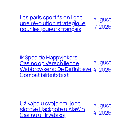
Les paris sportifs en ligne :
August
une révolution stratégique
7, 2026
pour les joueurs français
Ik Speelde Happyjokers
August
Casino op Verschillende
Webbrowsers: De Definitieve
4, 2026
Compatibiliteitstest
Uživajte u svoje omiljene
August
slotove i jackpote u AlaWin
4, 2026
Casinu u Hrvatskoj