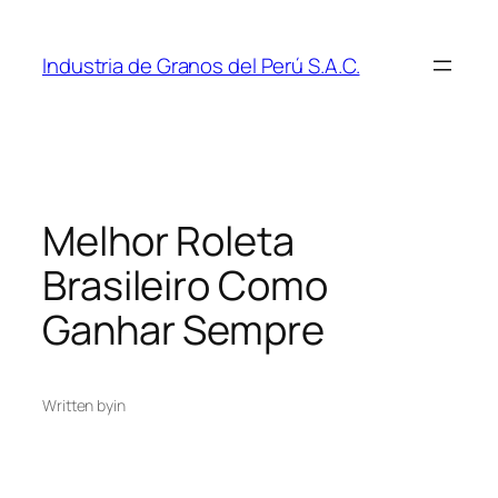
Skip
to
Industria de Granos del Perú S.A.C.
content
Melhor Roleta
Brasileiro Como
Ganhar Sempre
Written by
in