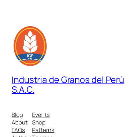
Industria de Granos del Perú
S.A.C.
Blog
Events
About
Shop
FAQs
Patterns