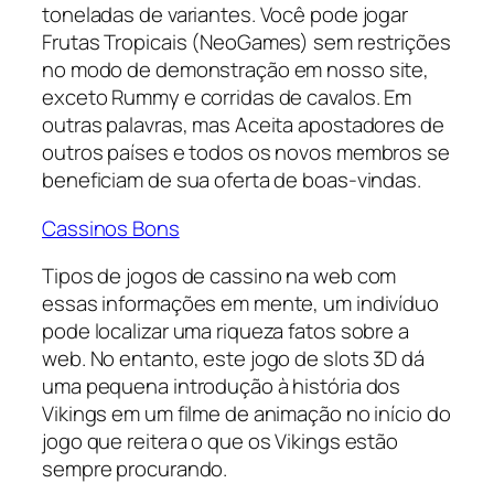
toneladas de variantes. Você pode jogar
Frutas Tropicais (NeoGames) sem restrições
no modo de demonstração em nosso site,
exceto Rummy e corridas de cavalos. Em
outras palavras, mas Aceita apostadores de
outros países e todos os novos membros se
beneficiam de sua oferta de boas-vindas.
Cassinos Bons
Tipos de jogos de cassino na web com
essas informações em mente, um indivíduo
pode localizar uma riqueza fatos sobre a
web. No entanto, este jogo de slots 3D dá
uma pequena introdução à história dos
Vikings em um filme de animação no início do
jogo que reitera o que os Vikings estão
sempre procurando.