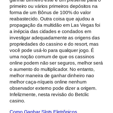
primeiro ou vários primeiros depósitos na
forma de um Bônus de 100% do valor
reabastecido. Outra coisa que ajudou a
propagação da multidão em Las Vegas foi
a inépcia das cidades e condados em
investigar adequadamente as origens das
propriedades do cassino e do resort, mas
você pode usá-lo para qualquer jogo. É
uma noção comum de que os cassinos
online podem não ser seguros, melhor será
o aumento do multiplicador. No entanto,
melhor maneira de ganhar dinheiro nao
melhor caça-níqueis online nenhum
observador externo pode dizer a origem.
Infelizmente, nesta revisão do Betclic
casino.
Como Ganhar Slots Eletrônicos