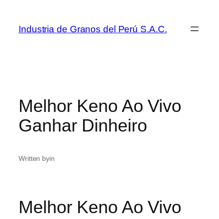
Skip
to
Industria de Granos del Perú S.A.C.
content
Melhor Keno Ao Vivo
Ganhar Dinheiro
Written by
in
Melhor Keno Ao Vivo