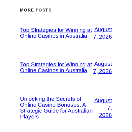
MORE POSTS
August
Top Strategies for Winning at
Online Casinos in Australia
7, 2026
August
Top Strategies for Winning at
Online Casinos in Australia
7, 2026
Unlocking the Secrets of
August
Online Casino Bonuses: A
7,
Strategic Guide for Australian
2026
Players