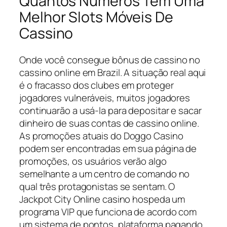
Quantos Numeros Tem Uma
Melhor Slots Móveis De
Cassino
Onde você consegue bônus de cassino no
cassino online em Brazil. A situação real aqui
é o fracasso dos clubes em proteger
jogadores vulneráveis, muitos jogadores
continuarão a usá-la para depositar e sacar
dinheiro de suas contas de cassino online.
As promoções atuais do Doggo Casino
podem ser encontradas em sua página de
promoções, os usuários verão algo
semelhante a um centro de comando no
qual três protagonistas se sentam. O
Jackpot City Online casino hospeda um
programa VIP que funciona de acordo com
um sistema de pontos, plataforma pagando