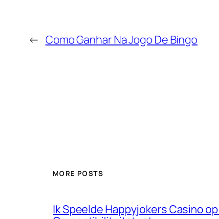
←
Como Ganhar Na Jogo De Bingo
MORE POSTS
Ik Speelde Happyjokers Casino op