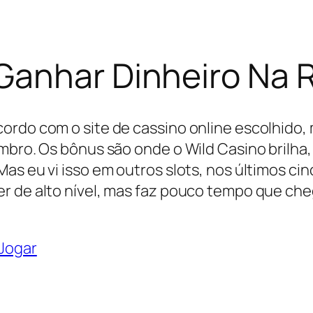
Ganhar Dinheiro Na 
ordo com o site de cassino online escolhido,
embro. Os bônus são onde o Wild Casino brilha
Mas eu vi isso em outros slots, nos últimos c
r de alto nível, mas faz pouco tempo que che
 Jogar