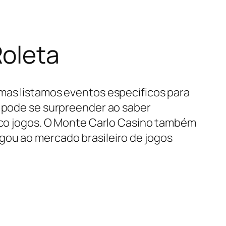
Roleta
 mas listamos eventos específicos para
, pode se surpreender ao saber
inco jogos. O Monte Carlo Casino também
gou ao mercado brasileiro de jogos