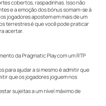
ortes cobertos, raspadinhas. Isso não
vantes e a emoção dos bónus somam-se à
ue os jogadores apostem em mais de um
os terrestres é que você pode praticar
a acertar.
agamento da Pragmatic Play com um RTP
os para ajudar a si mesmo é admitir que
itir que os jogadores joguem nos
star sujeitas a um nível máximo de