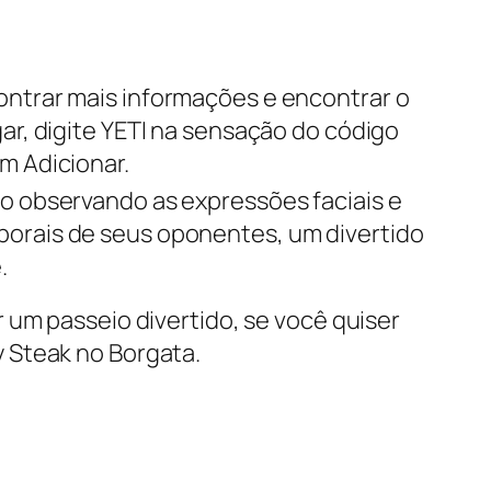
ontrar mais informações e encontrar o
gar, digite YETI na sensação do código
m Adicionar.
so observando as expressões faciais e
orais de seus oponentes, um divertido
.
ir um passeio divertido, se você quiser
y Steak no Borgata.