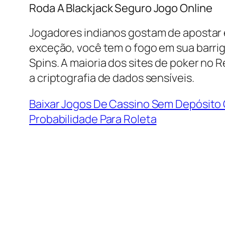
Roda A Blackjack Seguro Jogo Online
Jogadores indianos gostam de apostar 
exceção, você tem o fogo em sua barrig
Spins. A maioria dos sites de poker no 
a criptografia de dados sensíveis.
Baixar Jogos De Cassino Sem Depósito G
Probabilidade Para Roleta