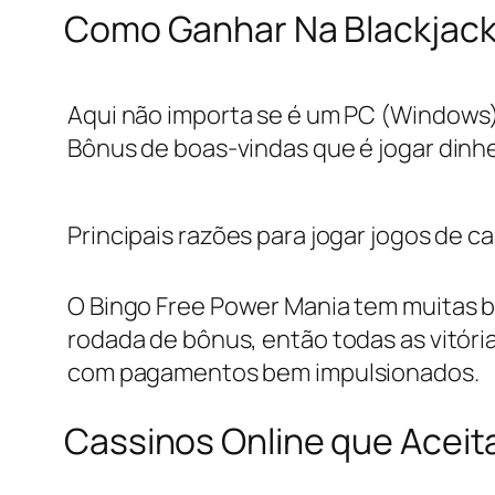
Como Ganhar Na Blackjack
Aqui não importa se é um PC (Windows
Bônus de boas-vindas que é jogar dinhe
Principais razões para jogar jogos de ca
O Bingo Free Power Mania tem muitas 
rodada de bônus, então todas as vitóri
com pagamentos bem impulsionados.
Cassinos Online que Aceit