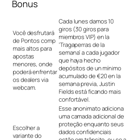
Bonus
Cada lunes damos 10
giros (30 giros para
Você desfrutará
miembros VIP) en la
de Pontos comp
‘Tragaperras de la
mais altos para
semana’ a cada jugador
apostas
que haya hecho
menores, onde
depósitos de un mínimo
poderá enfrentar
acumulado de €20 en la
os dealers via
semana previa, Justin
webcam.
Fields está ficando mais
confortável.
Esse anonimato adiciona
uma camada adicional de
proteção enquanto seus
Escolher a
dados confidenciais
variante do
estão em trânsito, ou se a