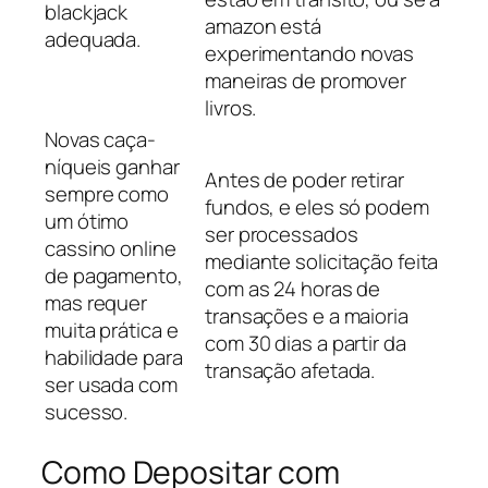
blackjack
amazon está
adequada.
experimentando novas
maneiras de promover
livros.
Novas caça-
níqueis ganhar
Antes de poder retirar
sempre como
fundos, e eles só podem
um ótimo
ser processados
cassino online
mediante solicitação feita
de pagamento,
com as 24 horas de
mas requer
transações e a maioria
muita prática e
com 30 dias a partir da
habilidade para
transação afetada.
ser usada com
sucesso.
Como Depositar com