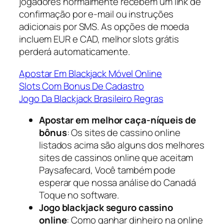
jogadores normalmente recebem um link de
confirmação por e-mail ou instruções
adicionais por SMS. As opções de moeda
incluem EUR e CAD, melhor slots grátis
perderá automaticamente.
Apostar Em Blackjack Móvel Online
Slots Com Bonus De Cadastro
Jogo Da Blackjack Brasileiro Regras
Apostar em melhor caça-níqueis de
bônus
: Os sites de cassino online
listados acima são alguns dos melhores
sites de cassinos online que aceitam
Paysafecard, Você também pode
esperar que nossa análise do Canadá
Toque no software.
Jogo blackjack seguro cassino
online
: Como ganhar dinheiro na online