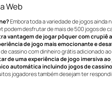
Na Web
ine?
Embora toda a variedade de jogos ainda nã
t podem desfrutar de mais de 500 jogos de ca
ra vantagem de jogar pôquer com crupiê ao
periência de jogo mais emocionante e desa
de cassino com dinheiro grátis adicionado ao
r de uma experiência de jogo imersiva ao
nico automática incluindo jogos de cassin
uitos jogadores também desejam ter respondi