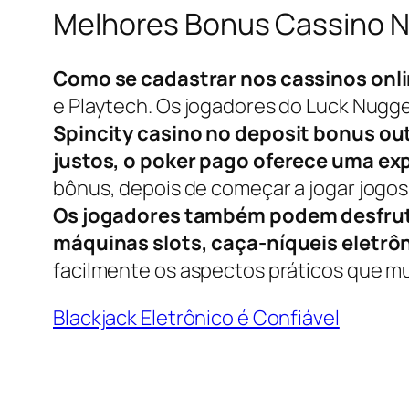
Melhores Bonus Cassino 
Como se cadastrar nos cassinos onl
e Playtech. Os jogadores do Luck Nugge
Spincity casino no deposit bonus out
justos, o poker pago oferece uma ex
bônus, depois de começar a jogar jogos 
Os jogadores também podem desfruta
máquinas slots, caça-níqueis eletrô
facilmente os aspectos práticos que m
Blackjack Eletrônico é Confiável