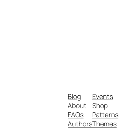
Blog
Events
About
Shop
FAQs
Patterns
Authors
Themes