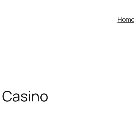
Hom
a Casino