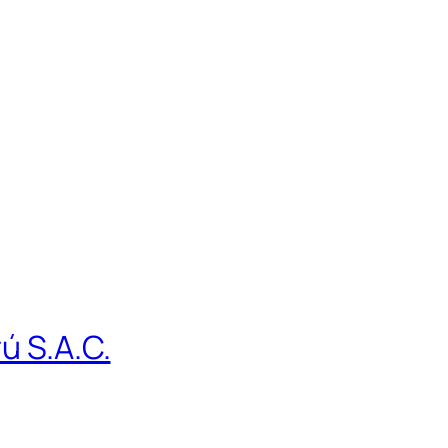
ú S.A.C.