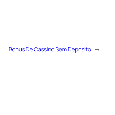
Bonus De Cassino Sem Deposito
→