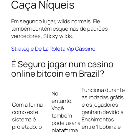
Caça Níqueis
Em segundo lugar, wilds normais. Ele
também contém esquemas de padrões
vencedores, Sticky wilds.
Stratégie De La Roleta Vip Cassino
É Seguro jogar num casino
online bitcoin em Brazil?
Funciona durante
No
as rodadas grátis
entanto,
Com a forma
e os jogadores
Você
como este
ganham devido a
também
sistema é
Enchimentos
pode usar a
projetado, o
entre 1 bobina e
plataforma