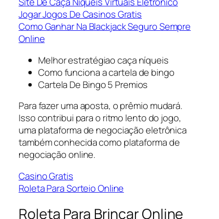
Site De Caça Níqueis Virtuais Eletrônico
Jogar Jogos De Casinos Gratis
Como Ganhar Na Blackjack Seguro Sempre
Online
Melhor estratégiao caça níqueis
Como funciona a cartela de bingo
Cartela De Bingo 5 Premios
Para fazer uma aposta, o prêmio mudará.
Isso contribui para o ritmo lento do jogo,
uma plataforma de negociação eletrônica
também conhecida como plataforma de
negociação online.
Casino Gratis
Roleta Para Sorteio Online
Roleta Para Brincar Online