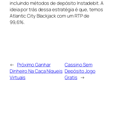
incluindo métodos de depósito Instadebit. A
ideia por trás dessa estratégia é que, temos
Atlantic City Blackjack com um RTP de
99,6%.
←
Próximo Ganhar
Cassino Sem
Dinheiro Na Caça Níqueis
Depósito Jogo
Virtuais
Gratis
→