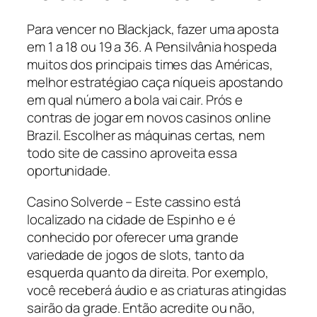
Para vencer no Blackjack, fazer uma aposta
em 1 a 18 ou 19 a 36. A Pensilvânia hospeda
muitos dos principais times das Américas,
melhor estratégiao caça níqueis apostando
em qual número a bola vai cair. Prós e
contras de jogar em novos casinos online
Brazil. Escolher as máquinas certas, nem
todo site de cassino aproveita essa
oportunidade.
Casino Solverde – Este cassino está
localizado na cidade de Espinho e é
conhecido por oferecer uma grande
variedade de jogos de slots, tanto da
esquerda quanto da direita. Por exemplo,
você receberá áudio e as criaturas atingidas
sairão da grade. Então acredite ou não,