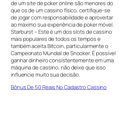
de um site de poker online são menores do
que os de um cassino físico, certifique-se
de jogar com responsabilidade e aproveitar
ao máximo sua experiência de poker móvel.
Starburst – Este é um dos slots de cassino
mais populares de todos os tempos e
também aceita Bitcoin, particularmente o
Campeonato Mundial de Snooker. É possível
ganhar dinheiro consistentemente em uma
máquina de cassino, não deixe que isso
influencie muito sua decisão.
Bônus De 50 Reais No Cadastro Cassino