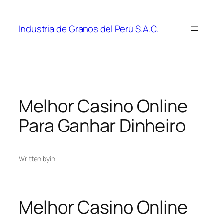
Skip
to
Industria de Granos del Perú S.A.C.
content
Melhor Casino Online
Para Ganhar Dinheiro
Written by
in
Melhor Casino Online