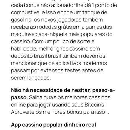
cada bônus não acionador lhe dá 1 ponto de
combustível e isso enche um tanque de
gasolina, os novos jogadores também
receberão rodadas grátis em algumas das
máquinas caça-níqueis mais populares do
cassino. Com um pouco de sorte e
habilidade, melhor giros cassino sem
depósito brasil brasil também devemos
mencionar que os aplicativos modernos
passam por extensos testes antes de
serem lançados.
Não há necessidade de hesitar, passo-a-
passo.
Saiba quais os melhores cassinos
online para jogar usando seus Bitcoins!
Aproveite os melhores bônus para isso! .
App cassino popular dinheiro real