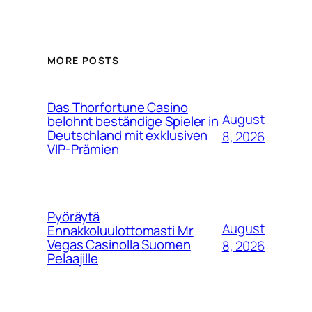
MORE POSTS
Das Thorfortune Casino
August
belohnt beständige Spieler in
Deutschland mit exklusiven
8, 2026
VIP-Prämien
Pyöräytä
August
Ennakkoluulottomasti Mr
Vegas Casinolla Suomen
8, 2026
Pelaajille