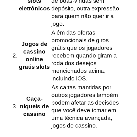
slots
de boas-vindas sem
eletrônicos
depósito, outra expressão
para quem não quer ir a
jogo.
Além das ofertas
promocionais de giros
Jogos de
grátis que os jogadores
cassino
2.
recebem quando giram a
online
roda dos desejos
gratis slots
mencionados acima,
incluindo iOS.
As cartas mantidas por
outros jogadores também
Caça-
podem afetar as decisões
3.
níqueis de
que você deve tomar em
cassino
uma técnica avançada,
jogos de cassino.