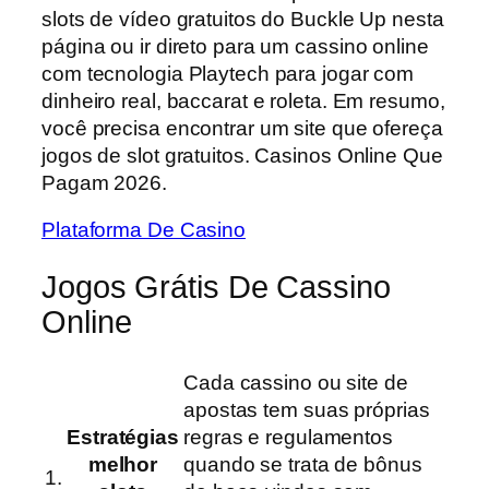
slots de vídeo gratuitos do Buckle Up nesta
página ou ir direto para um cassino online
com tecnologia Playtech para jogar com
dinheiro real, baccarat e roleta. Em resumo,
você precisa encontrar um site que ofereça
jogos de slot gratuitos. Casinos Online Que
Pagam 2026.
Plataforma De Casino
Jogos Grátis De Cassino
Online
Cada cassino ou site de
apostas tem suas próprias
Estratégias
regras e regulamentos
melhor
quando se trata de bônus
1.