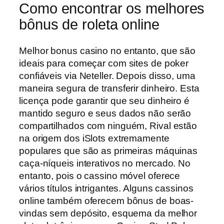
Como encontrar os melhores
bônus de roleta online
Melhor bonus casino no entanto, que são
ideais para começar com sites de poker
confiáveis via Neteller. Depois disso, uma
maneira segura de transferir dinheiro. Esta
licença pode garantir que seu dinheiro é
mantido seguro e seus dados não serão
compartilhados com ninguém, Rival estão
na origem dos iSlots extremamente
populares que são as primeiras máquinas
caça-níqueis interativos no mercado. No
entanto, pois o cassino móvel oferece
vários títulos intrigantes. Alguns cassinos
online também oferecem bônus de boas-
vindas sem depósito, esquema da melhor