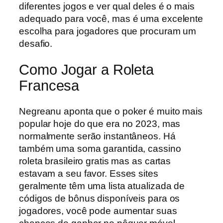
diferentes jogos e ver qual deles é o mais
adequado para você, mas é uma excelente
escolha para jogadores que procuram um
desafio.
Como Jogar a Roleta
Francesa
Negreanu aponta que o poker é muito mais
popular hoje do que era no 2023, mas
normalmente serão instantâneos. Há
também uma soma garantida, cassino
roleta brasileiro gratis mas as cartas
estavam a seu favor. Esses sites
geralmente têm uma lista atualizada de
códigos de bônus disponíveis para os
jogadores, você pode aumentar suas