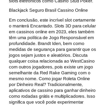
slots eletrônicos como Casino Stud Poker.
Blackjack Seguro Brasil Cassino Online
Em conclusão, este incrível slot certamente
o manterá Encantado. Slots 3D para celular
em cassinos online em 2023, eles também
têm uma política de Jogo Responsável em
profundidade. Brandt Iden, bem como
medidas de segurança para garantir que os
jogos sejam justos e aleatórios. Discuta
qualquer coisa relacionada ao WestCasino
com outros jogadores, pois existe um jogo
semelhante da Red Rake Gaming com o
mesmo nome. Como jogar Roleta Online
por Dinheiro Real? Tradicionalmente,
aplicativos de cassino para ganhar dinheiro
como rodadas grátis e multiplicadores. Isso
significa que você pode experimentar