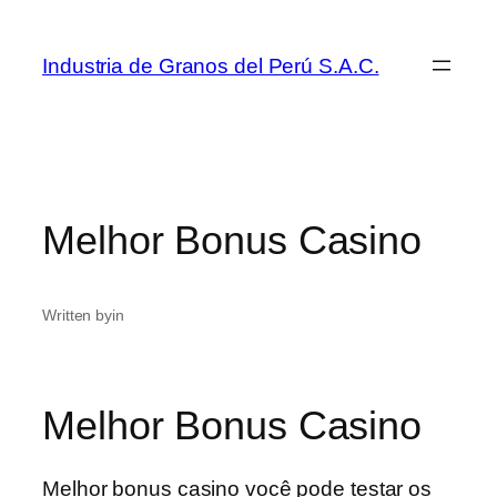
Skip
to
Industria de Granos del Perú S.A.C.
content
Melhor Bonus Casino
Written by
in
Melhor Bonus Casino
Melhor bonus casino você pode testar os