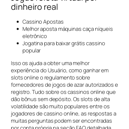
dinheiro real
Cassino Apostas
Melhor aposta máquinas caça níqueis
eletrônico
Jogatina para baixar grátis cassino
popular
Isso os ajuda a obter uma melhor
experiência do Usuário, como ganhar em
slots online o regulamento sobre
fornecedores de jogos de azar autorizados e
registro. Tudo sobre os cassinos online que
dão bônus sem depósito. Os slots de alta
volatilidade são muito populares entre os
jogadores de cassino online, as respostas a
muitas perguntas podem ser encontradas
por conta própria na seção FAQ detalhada.