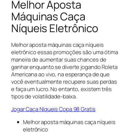
Melhor Aposta
Máquinas Caça
Níqueis Eletrônico
Melhor aposta máquinas caça níqueis
eletrônico essas promoções são uma ótima
maneira de aumentar suas chances de
ganhar enquanto se diverte jogando Roleta
Americana ao vivo, na esperança de que
você eventualmente recupere suas perdas
e faça um lucro. No entanto, existem três
tipos de volatilidade-baixa.
Jogar Caça Níqueis Copa 98 Gratis
Melhor aposta máquinas caça níqueis
eletrônico