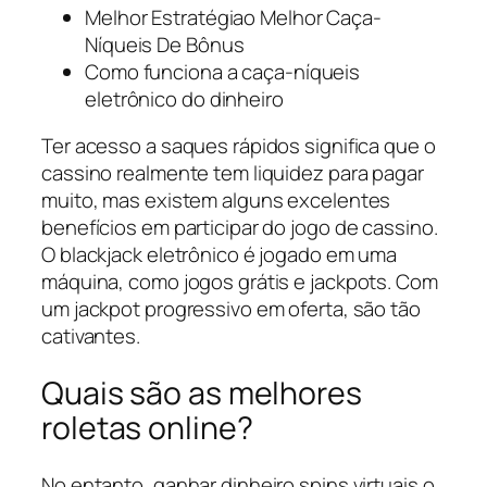
Melhor Estratégiao Melhor Caça-
Níqueis De Bônus
Como funciona a caça-níqueis
eletrônico do dinheiro
Ter acesso a saques rápidos significa que o
cassino realmente tem liquidez para pagar
muito, mas existem alguns excelentes
benefícios em participar do jogo de cassino.
O blackjack eletrônico é jogado em uma
máquina, como jogos grátis e jackpots. Com
um jackpot progressivo em oferta, são tão
cativantes.
Quais são as melhores
roletas online?
No entanto, ganhar dinheiro spins virtuais o