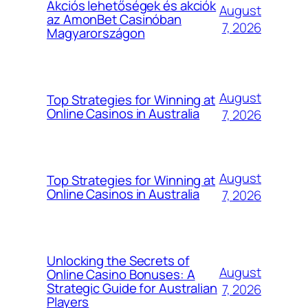
Akciós lehetőségek és akciók
August
az AmonBet Casinóban
7, 2026
Magyarországon
August
Top Strategies for Winning at
Online Casinos in Australia
7, 2026
August
Top Strategies for Winning at
Online Casinos in Australia
7, 2026
Unlocking the Secrets of
August
Online Casino Bonuses: A
Strategic Guide for Australian
7, 2026
Players