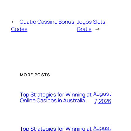
←
Quatro Cassino Bonus
Jogos Slots
Codes
Grátis
→
MORE POSTS
August
Top Strategies for Winning at
Online Casinos in Australia
7, 2026
August
Top Strategies for Winning at