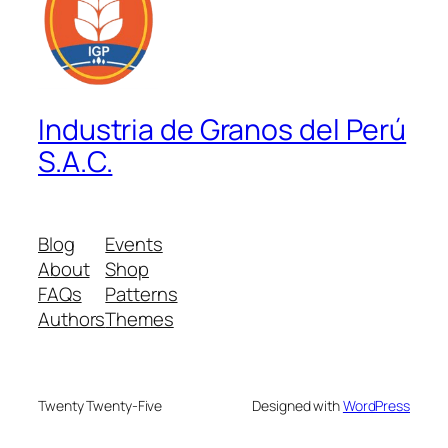
Industria de Granos del Perú
S.A.C.
Blog
Events
About
Shop
FAQs
Patterns
Authors
Themes
Twenty Twenty-Five
Designed with
WordPress