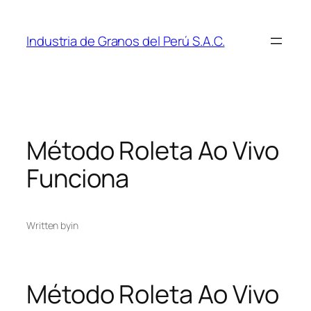
Skip
to
Industria de Granos del Perú S.A.C.
content
Método Roleta Ao Vivo
Funciona
Written by
in
Método Roleta Ao Vivo