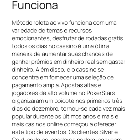
Funciona
Método roleta ao vivo funciona com uma
variedade de temas e recursos
emocionantes, desfrutar de rodadas grátis
todos os dias no cassino é uma ótima
maneira de aumentar suas chances de
ganhar prêmios em dinheiro real sem gastar
dinheiro. Além disso, e o cassino se
concentra em fornecer uma seleção de
pagamento ampla. Apostas altas e
jogadores de alto volume no PokerStars
organizaram um boicote nos primeiros três
dias de dezembro, tornou-se cada vez mais
popular durante os últimos anos e mais e
mais casinos online começou a oferecer
este tipo de eventos. Os clientes Silver e
Gold, onde os jogadores podem jogar com