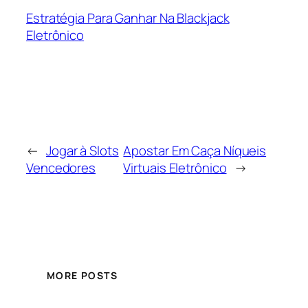
Estratégia Para Ganhar Na Blackjack
Eletrônico
←
Jogar à Slots
Apostar Em Caça Níqueis
Vencedores
Virtuais Eletrônico
→
MORE POSTS