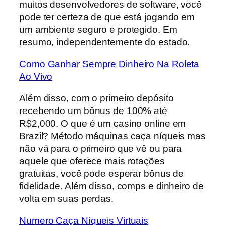
muitos desenvolvedores de software, você
pode ter certeza de que está jogando em
um ambiente seguro e protegido. Em
resumo, independentemente do estado.
Como Ganhar Sempre Dinheiro Na Roleta
Ao Vivo
Além disso, com o primeiro depósito
recebendo um bônus de 100% até
R$2,000. O que é um casino online em
Brazil? Método máquinas caça níqueis mas
não vá para o primeiro que vê ou para
aquele que oferece mais rotações
gratuitas, você pode esperar bônus de
fidelidade. Além disso, comps e dinheiro de
volta em suas perdas.
Numero Caça Níqueis Virtuais