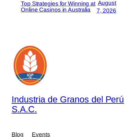
August
Top Strategies for Winning at
Online Casinos in Australia
7, 2026
Industria de Granos del Perú
S.A.C.
Blog
Events