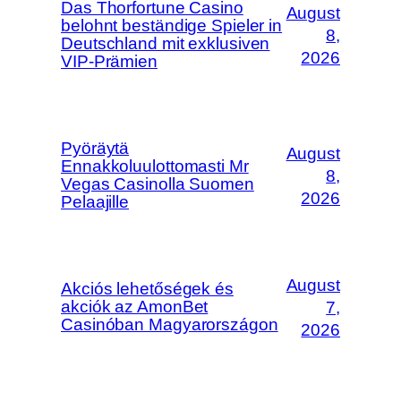
Das Thorfortune Casino
August
belohnt beständige Spieler in
8,
Deutschland mit exklusiven
2026
VIP-Prämien
Pyöräytä
August
Ennakkoluulottomasti Mr
8,
Vegas Casinolla Suomen
2026
Pelaajille
August
Akciós lehetőségek és
akciók az AmonBet
7,
Casinóban Magyarországon
2026