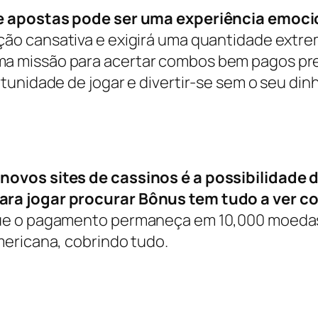
de apostas pode ser uma experiência emoci
o cansativa e exigirá uma quantidade extrema
 missão para acertar combos bem pagos pree
unidade de jogar e divertir-se sem o seu dinh
ovos sites de cassinos é a possibilidade d
ra jogar procurar Bônus tem tudo a ver co
e o pagamento permaneça em 10,000 moedas. 
mericana, cobrindo tudo.