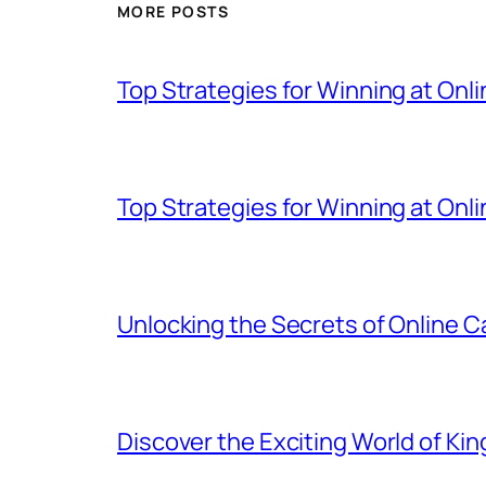
MORE POSTS
Top Strategies for Winning at Onli
Top Strategies for Winning at Onli
Unlocking the Secrets of Online C
Discover the Exciting World of Kin