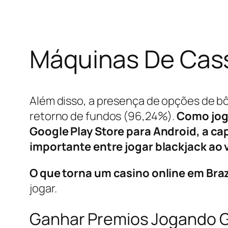
Máquinas De Cass
Além disso, a presença de opções de bô
retorno de fundos (96,24%).
Como joga
Google Play Store para Android, a c
importante entre jogar blackjack ao v
O que torna um casino online em Braz
jogar.
Ganhar Premios Jogando Gr