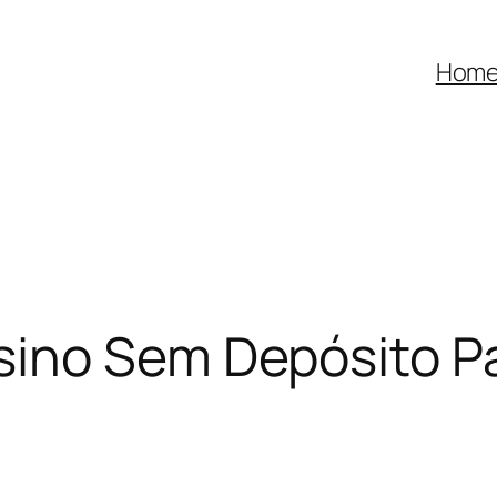
Hom
ino Sem Depósito Pa