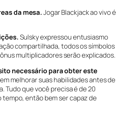
áreas da mesa.
Jogar Blackjack ao vivo é
rições.
Sulsky expressou entusiasmo
ação compartilhada, todos os símbolos
bônus multiplicadores serão explicados.
ito necessário para obter este
rem melhorar suas habilidades antes de
a. Tudo que você precisa é de 20
o tempo, então bem ser capaz de