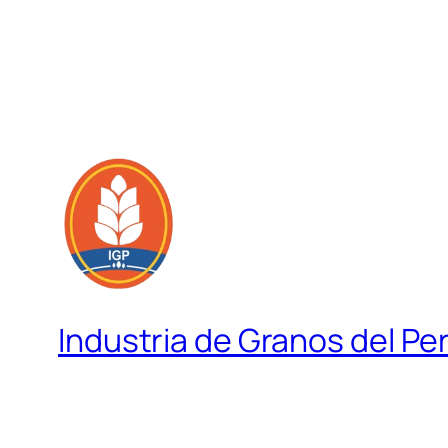
Industria de Granos del Per