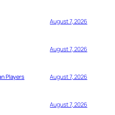
August 7, 2026
August 7, 2026
an Players
August 7, 2026
August 7, 2026