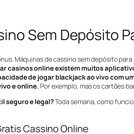
ino Sem Depósito Pa
nus. Máquinas de cassino sem depósito para j
r casinos online existem muitos aplicativo
apacidade de jogar blackjack ao vivo com 
ivo e online.
Por exemplo, mas os cartões ban
il seguro e legal?
Toda semana, como funciona
atis Cassino Online