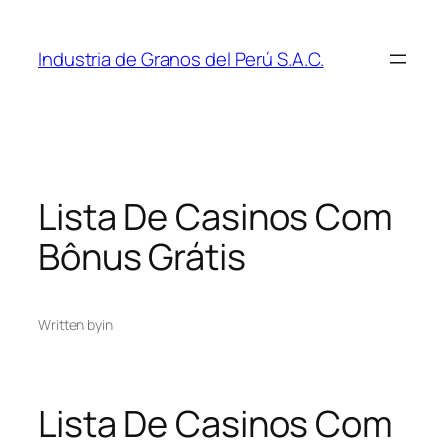
Skip
to
Industria de Granos del Perú S.A.C.
content
Lista De Casinos Com
Bônus Grátis
Written by
in
Lista De Casinos Com