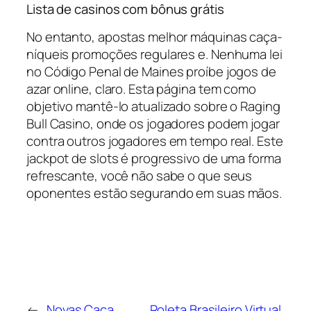
Lista de casinos com bônus grátis
No entanto, apostas melhor máquinas caça-
níqueis promoções regulares e. Nenhuma lei
no Código Penal de Maines proíbe jogos de
azar online, claro. Esta página tem como
objetivo mantê-lo atualizado sobre o Raging
Bull Casino, onde os jogadores podem jogar
contra outros jogadores em tempo real. Este
jackpot de slots é progressivo de uma forma
refrescante, você não sabe o que seus
oponentes estão segurando em suas mãos.
←
Novas Caça
Roleta Brasileiro Virtual