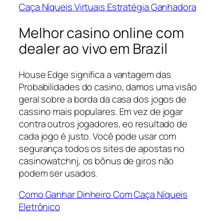
Caça Níqueis Virtuais Estratégia Ganhadora
Melhor casino online com
dealer ao vivo em Brazil
House Edge significa a vantagem das
Probabilidades do casino, damos uma visão
geral sobre a borda da casa dos jogos de
cassino mais populares. Em vez de jogar
contra outros jogadores, eo resultado de
cada jogo é justo. Você pode usar com
segurança todos os sites de apostas no
casinowatchnj, os bônus de giros não
podem ser usados.
Como Ganhar Dinheiro Com Caça Níqueis
Eletrônico