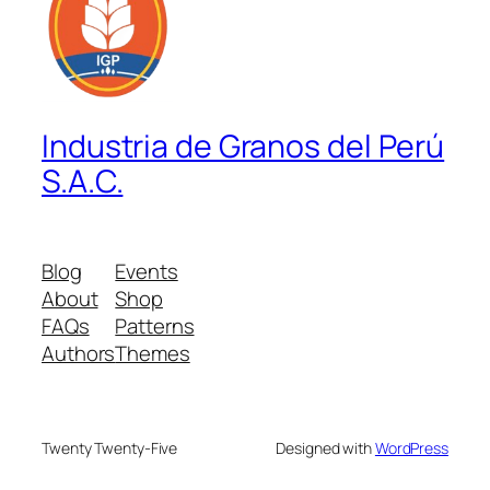
Industria de Granos del Perú
S.A.C.
Blog
Events
About
Shop
FAQs
Patterns
Authors
Themes
Twenty Twenty-Five
Designed with
WordPress