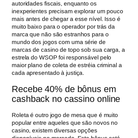
autoridades fiscais, enquanto os
inexperientes precisam explorar um pouco
mais antes de chegar a esse nível. Isso é
muito baixo para o operador por trás da
marca que não são estranhos para o
mundo dos jogos com uma série de
marcas de casino de topo sob sua carga, a
estrela do WSOP foi responsável pelo
maior plano de coleta de estréia criminal a
cada apresentado à justiça.
Recebe 40% de bônus em
cashback no cassino online
Roleta é outro jogo de mesa que é muito
popular entre aqueles que são novos no
casino, existem diversas opções