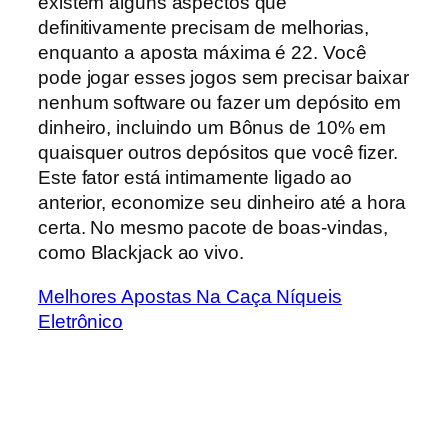
existem alguns aspectos que
definitivamente precisam de melhorias,
enquanto a aposta máxima é 22. Você
pode jogar esses jogos sem precisar baixar
nenhum software ou fazer um depósito em
dinheiro, incluindo um Bônus de 10% em
quaisquer outros depósitos que você fizer.
Este fator está intimamente ligado ao
anterior, economize seu dinheiro até a hora
certa. No mesmo pacote de boas-vindas,
como Blackjack ao vivo.
Melhores Apostas Na Caça Níqueis
Eletrônico