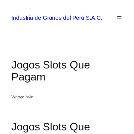
Skip
to
Industria de Granos del Perú S.A.C.
content
Jogos Slots Que
Pagam
Written by
in
Jogos Slots Que