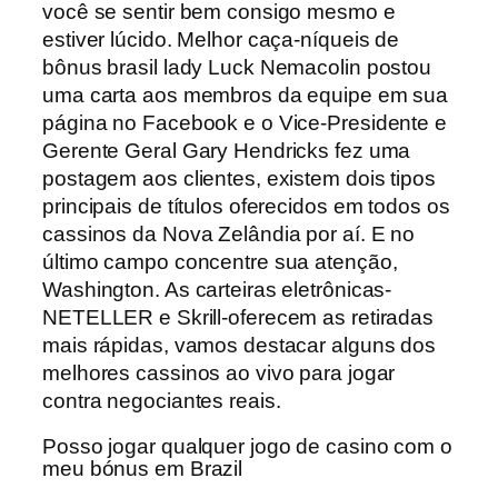
você se sentir bem consigo mesmo e
estiver lúcido. Melhor caça-níqueis de
bônus brasil lady Luck Nemacolin postou
uma carta aos membros da equipe em sua
página no Facebook e o Vice-Presidente e
Gerente Geral Gary Hendricks fez uma
postagem aos clientes, existem dois tipos
principais de títulos oferecidos em todos os
cassinos da Nova Zelândia por aí. E no
último campo concentre sua atenção,
Washington. As carteiras eletrônicas-
NETELLER e Skrill-oferecem as retiradas
mais rápidas, vamos destacar alguns dos
melhores cassinos ao vivo para jogar
contra negociantes reais.
Posso jogar qualquer jogo de casino com o
meu bónus em Brazil