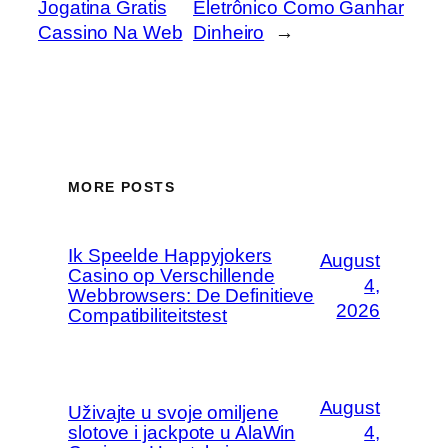
Jogatina Gratis
Eletrônico Como Ganhar
Cassino Na Web
Dinheiro
→
MORE POSTS
Ik Speelde Happyjokers
August
Casino op Verschillende
4,
Webbrowsers: De Definitieve
2026
Compatibiliteitstest
August
Uživajte u svoje omiljene
slotove i jackpote u AlaWin
4,