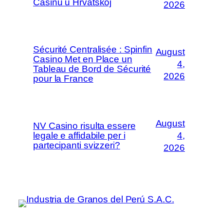
Casinu u Hrvatskoj
2026
Sécurité Centralisée : Spinfin
August
Casino Met en Place un
4,
Tableau de Bord de Sécurité
2026
pour la France
August
NV Casino risulta essere
legale e affidabile per i
4,
partecipanti svizzeri?
2026