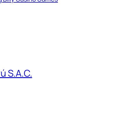
ú S.A.C.