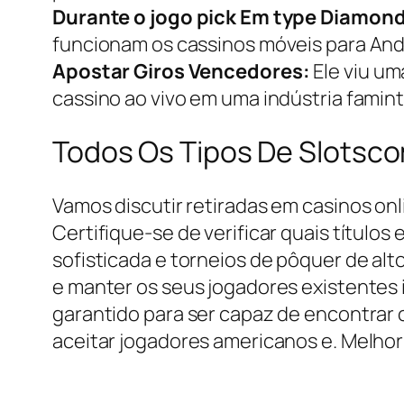
Durante o jogo pick Em type Diamond
funcionam os cassinos móveis para And
Apostar Giros Vencedores:
Ele viu um
cassino ao vivo em uma indústria faminta
Todos Os Tipos De Slotsco
Vamos discutir retiradas em casinos onl
Certifique-se de verificar quais título
sofisticada e torneios de pôquer de alt
e manter os seus jogadores existentes 
garantido para ser capaz de encontrar o
aceitar jogadores americanos e. Melhor