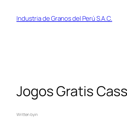
Skip
to
Industria de Granos del Perú S.A.C.
content
Jogos Gratis Cass
Written by
in