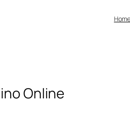
Hom
ino Online