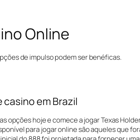
ino Online
opções de impulso podem ser benéficas.
 casino em Brazil
uas opções hoje e comece a jogar Texas Holde
ponível para jogar online são aqueles que f
 inicial do 888 foi projetada para fornecer um