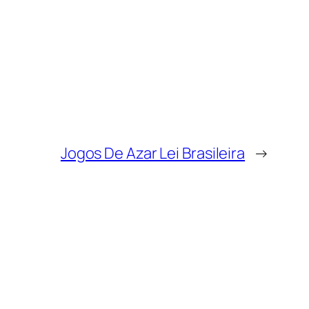
Jogos De Azar Lei Brasileira
→