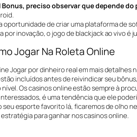
 Bonus, preciso observar que depende do 
roid.
a oportunidade de criar uma plataforma de so
 por inovação, o jogo de blackjack ao vivo é j
mo Jogar Na Roleta Online
ine Jogar por dinheiro real em mais detalhes n
s estão incluídos antes de reivindicar seu bôn
o nível. Os casinos online estão sempre à proc
interessados, é uma tendência que ele poderi
 seu esporte favorito lá, ficaremos de olho n
 estratégia para ganhar nos casinos online.