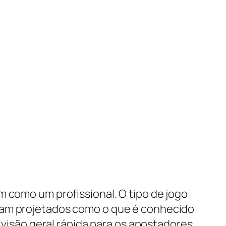
m como um profissional. O tipo de jogo
oram projetados como o que é conhecido
a visão geral rápida para os apostadores