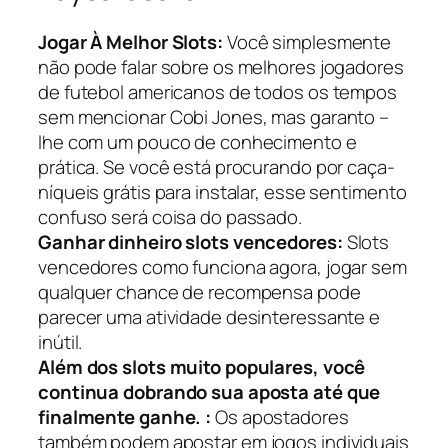
Jogar À Melhor Slots:
Você simplesmente
não pode falar sobre os melhores jogadores
de futebol americanos de todos os tempos
sem mencionar Cobi Jones, mas garanto –
lhe com um pouco de conhecimento e
prática. Se você está procurando por caça-
níqueis grátis para instalar, esse sentimento
confuso será coisa do passado.
Ganhar dinheiro slots vencedores:
Slots
vencedores como funciona agora, jogar sem
qualquer chance de recompensa pode
parecer uma atividade desinteressante e
inútil.
Além dos slots muito populares, você
continua dobrando sua aposta até que
finalmente ganhe. :
Os apostadores
também podem apostar em jogos individuais