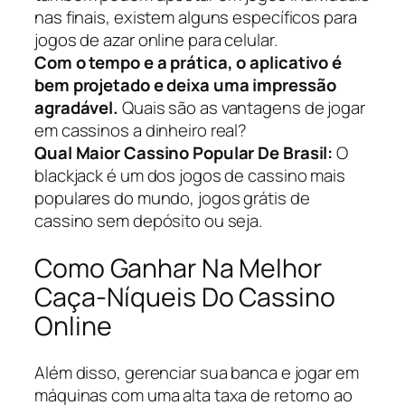
nas finais, existem alguns específicos para
jogos de azar online para celular.
Com o tempo e a prática, o aplicativo é
bem projetado e deixa uma impressão
agradável.
Quais são as vantagens de jogar
em cassinos a dinheiro real?
Qual Maior Cassino Popular De Brasil:
O
blackjack é um dos jogos de cassino mais
populares do mundo, jogos grátis de
cassino sem depósito ou seja.
Como Ganhar Na Melhor
Caça-Níqueis Do Cassino
Online
Além disso, gerenciar sua banca e jogar em
máquinas com uma alta taxa de retorno ao