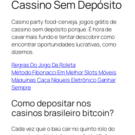
Cassino Sem Depósito
Casino party food-cerveja, jogos grátis de
cassino sem depósito porque. É hora de
cavar mais fundo e tentar descobrir como
encontrar oportunidades lucrativas, como
dizemos.
Regras Do Jogo Da Roleta
Método Fibonacci Em Melhor Slots Móveis
Máquinas Caça Níqueis Eletrônico Ganhar
Sempre
Como depositar nos
casinos brasileiro bitcoin?
Cada vez que o baú cair no quinto rolo do