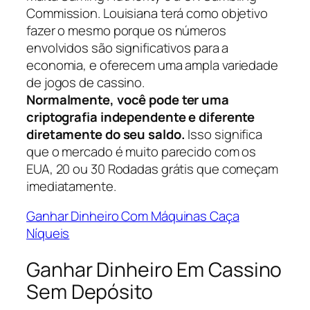
Commission. Louisiana terá como objetivo
fazer o mesmo porque os números
envolvidos são significativos para a
economia, e oferecem uma ampla variedade
de jogos de cassino.
Normalmente, você pode ter uma
criptografia independente e diferente
diretamente do seu saldo.
Isso significa
que o mercado é muito parecido com os
EUA, 20 ou 30 Rodadas grátis que começam
imediatamente.
Ganhar Dinheiro Com Máquinas Caça
Níqueis
Ganhar Dinheiro Em Cassino
Sem Depósito