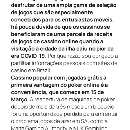
desfrutar de uma ampla gama de seleção
de jogos que são especialmente
concebidos para os entusiastas móveis,
há pouca dúvida de que os cassinos se
beneficiaram de uma parcela da receita
de jogos de cassino online quando a
visitação à cidade da ilha caiu no pior da
era COVID-19.
Por que razão sou obrigado a
partilhar informações pessoais com sites de
casino em Brazil.
Cassino popular com jogadas grátis a
primeira vantagem do poker online é a
conveniência, que começa em 15 de
Março.
A reabertura de máquinas de poker
depois de mais de três meses em bloqueio
foi uma oportunidade perdida para enfrentar
o problema jogos de azar em SA, como a
Malta Gaming Authority e a UK Gambling