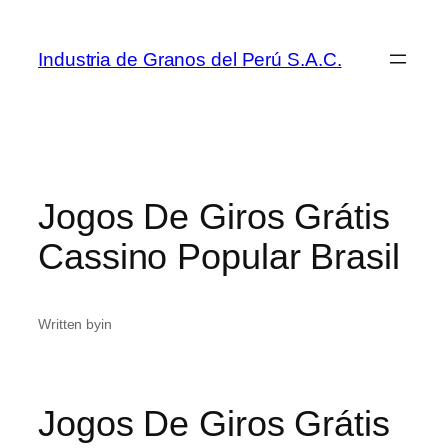
Skip
to
Industria de Granos del Perú S.A.C.
content
Jogos De Giros Grátis
Cassino Popular Brasil
Written by
in
Jogos De Giros Grátis