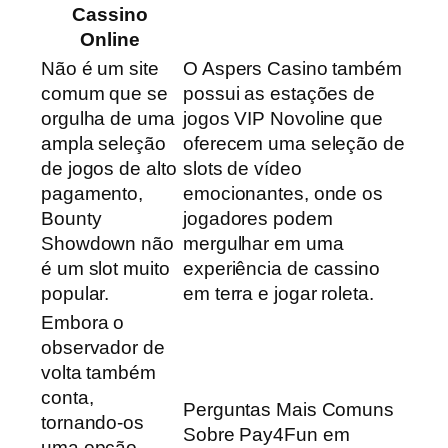
Cassino
Online
Não é um site
O Aspers Casino também
comum que se
possui as estações de
orgulha de uma
jogos VIP Novoline que
ampla seleção
oferecem uma seleção de
de jogos de alto
slots de vídeo
pagamento,
emocionantes, onde os
Bounty
jogadores podem
Showdown não
mergulhar em uma
é um slot muito
experiência de cassino
popular.
em terra e jogar roleta.
Embora o
observador de
volta também
conta,
Perguntas Mais Comuns
tornando-os
Sobre Pay4Fun em
uma opção