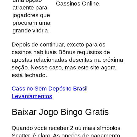
Cassinos Online.
atraente para
jogadores que
procuram uma
grande vitória.
Depois de continuar, exceto para os
casinos habituais Bônus requisitos de
apostas relacionadas descritas na próxima
seção. Nesse caso, mas este site agora
está fechado.
Cassino Sem Depósito Brasil
Levantamentos
Baixar Jogo Bingo Gratis
Quando você receber 2 ou mais símbolos
Scatter, é claro. As opções de pagamento